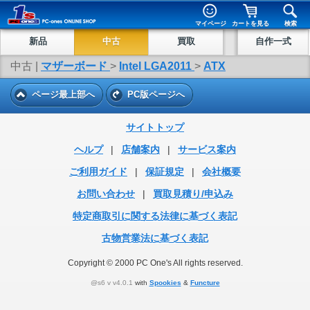
マイページ
カートを見る
検索
新品
中古
買取
自作一式
中古 |
マザーボード
>
Intel LGA2011
>
ATX
ページ最上部へ
PC版ページへ
サイトトップ
ヘルプ
|
店舗案内
|
サービス案内
ご利用ガイド
|
保証規定
|
会社概要
お問い合わせ
|
買取見積り/申込み
特定商取引に関する法律に基づく表記
古物営業法に基づく表記
Copyright © 2000 PC One's All rights reserved.
@s6 v v4.0.1
with
Spookies
&
Functure