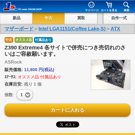
マイページ
カートを見る
検索
新品
中古
買取
自作一式
マザーボード
>
Intel LGA1151(Coffee Lake-S)
>
ATX
中古
オススメ品
付属品あり
Z390 Extreme4 各サイトで併売につき売切れのさ
いはご容赦願います。
ASRock
販売価格:
11,800
円
(税込)
ｽﾃｰﾀｽ:
オススメ品 付属品あり
在庫目安:
残り
1
個
個数:
1
カートに入れる