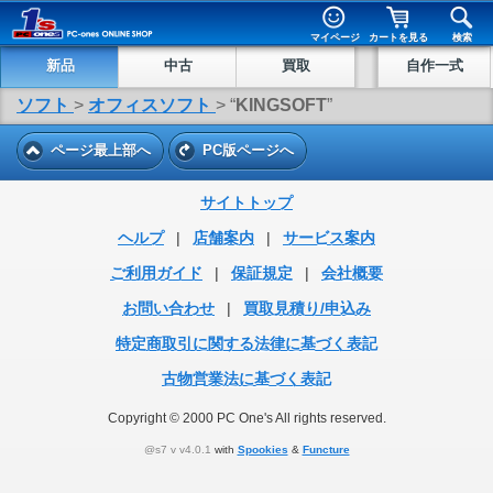
マイページ
カートを見る
検索
新品
中古
買取
自作一式
ソフト
>
オフィスソフト
> “
KINGSOFT
”
ページ最上部へ
PC版ページへ
サイトトップ
ヘルプ
|
店舗案内
|
サービス案内
ご利用ガイド
|
保証規定
|
会社概要
お問い合わせ
|
買取見積り/申込み
特定商取引に関する法律に基づく表記
古物営業法に基づく表記
Copyright © 2000 PC One's All rights reserved.
@s7 v v4.0.1
with
Spookies
&
Functure