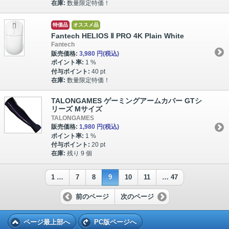
在庫:
数量限定特価！
特価品
オススメ品
Fantech HELIOS Ⅱ PRO 4K Plain White
Fantech
販売価格:
3,980 円
(税込)
ポイント率:
1 %
付与ポイント:
40 pt
在庫:
数量限定特価！
TALONGAMES ゲーミングアームカバー GTシ
リーズ Mサイズ
TALONGAMES
販売価格:
1,980 円
(税込)
ポイント率:
1 %
付与ポイント:
20 pt
在庫:
残り 9 個
1 …
7
8
9
10
11
… 47
前のページ
次のページ
ページ最上部へ
PC版ページへ