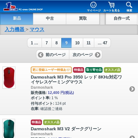
マイページ
カートを見る
検索
新品
中古
買取
自作一式
入力機器
>
マウス
1 …
7
8
9
10
11
… 47
前のページ
次のページ
更に登録ユーザー特価あり!
特価品
取り寄せ品
オススメ品
Darmoshark M3 Pro 3950 レッド 8KHz対応ワ
イヤレスゲーミングマウス
Darmoshark
販売価格:
12,400 円
(税込)
ポイント率:
1 %
付与ポイント:
124 pt
在庫:
確認後ご連絡
特価品
オススメ品
Darmoshark M3 V2 ダークグリーン
Darmoshark