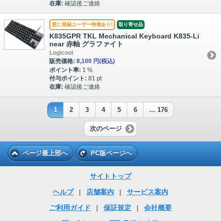
在庫:
確認後ご連絡
更に登録ユーザー特価あり!
取り寄せ品
K835GPR TKL Mechanical Keyboard K835-Li
near 赤軸 グラファイト
Logicool
販売価格:
8,100 円
(税込)
ポイント率:
1 %
付与ポイント:
81 pt
在庫:
確認後ご連絡
1
2
3
4
5
6
… 176
次のページ
ページ最上部へ
PC版ページへ
サイトトップ
ヘルプ
|
店舗案内
|
サービス案内
ご利用ガイド
|
保証規定
|
会社概要