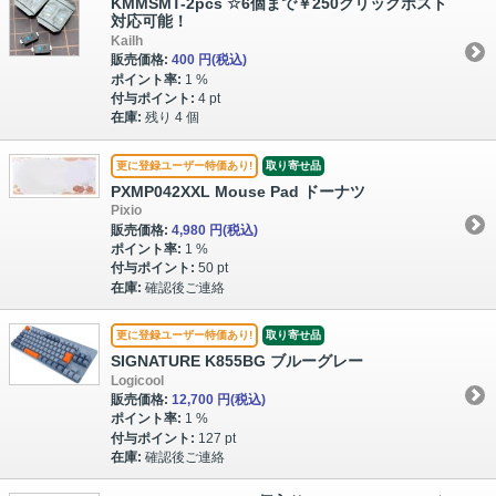
KMMSMT-2pcs ☆6個まで￥250クリックポスト
対応可能！
Kailh
販売価格:
400 円
(税込)
ポイント率:
1 %
付与ポイント:
4 pt
在庫:
残り 4 個
更に登録ユーザー特価あり!
取り寄せ品
PXMP042XXL Mouse Pad ドーナツ
Pixio
販売価格:
4,980 円
(税込)
ポイント率:
1 %
付与ポイント:
50 pt
在庫:
確認後ご連絡
更に登録ユーザー特価あり!
取り寄せ品
SIGNATURE K855BG ブルーグレー
Logicool
販売価格:
12,700 円
(税込)
ポイント率:
1 %
付与ポイント:
127 pt
在庫:
確認後ご連絡