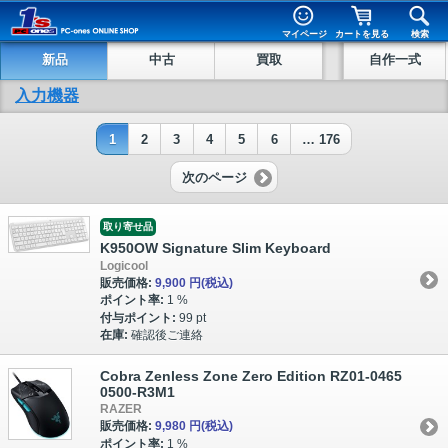
マイページ
カートを見る
検索
新品
中古
買取
自作一式
入力機器
1
2
3
4
5
6
… 176
次のページ
取り寄せ品
K950OW Signature Slim Keyboard
Logicool
販売価格:
9,900 円
(税込)
ポイント率:
1 %
付与ポイント:
99 pt
在庫:
確認後ご連絡
Cobra Zenless Zone Zero Edition RZ01-0465
0500-R3M1
RAZER
販売価格:
9,980 円
(税込)
ポイント率:
1 %