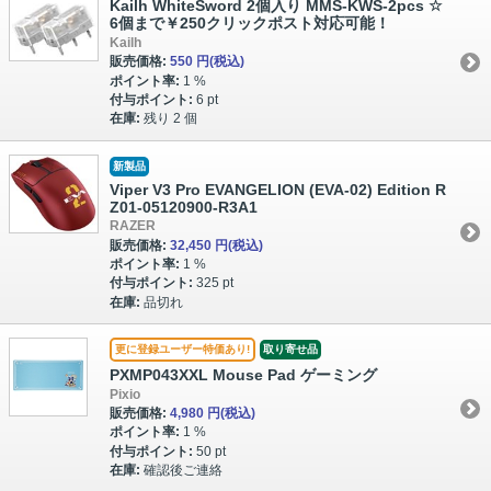
Kailh WhiteSword 2個入り MMS-KWS-2pcs ☆
6個まで￥250クリックポスト対応可能！
Kailh
販売価格:
550 円
(税込)
ポイント率:
1 %
付与ポイント:
6 pt
在庫:
残り 2 個
新製品
Viper V3 Pro EVANGELION (EVA-02) Edition R
Z01-05120900-R3A1
RAZER
販売価格:
32,450 円
(税込)
ポイント率:
1 %
付与ポイント:
325 pt
在庫:
品切れ
更に登録ユーザー特価あり!
取り寄せ品
PXMP043XXL Mouse Pad ゲーミング
Pixio
販売価格:
4,980 円
(税込)
ポイント率:
1 %
付与ポイント:
50 pt
在庫:
確認後ご連絡