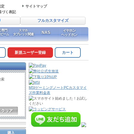
規定
サイトマップ
基づく表記
り
フルカスタマイズ
PC専門
スマホ
イヤホン
NAS
イビーム
タブレット関連
ヘッドホン
新規ユーザー登録
カート
検索
MSIゲーミングノートPCカスタマイ
ズ作業料金表
購入