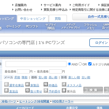
店舗案内
サービス案内
ご利用ガイド
保証
お問い合わせ
買取見積り/申込み
特定商取引に関する法律に
自作一式見積
ョッピング
中古ショッピング
買取
サプライ
メディア
フラッシュ
UM
ゲーミング
PCソフト
メディアサプライ
店ハ
器
消耗品
メモリ
コンの専門店 | 1's PCワンズ
ログイン
索
AND
OR
カテゴリ内
最低価格
円 ～ 最高価格
円
メーカ
昇順
降順
|
価格
安い順
高い順
|
新着
新しい順
古い順
通常在庫品
新製品
特価品
オススメ品
直送品
取り寄せ
予約受付
展示品
・冷却パーツ
>
ヒートシンク/冷却関連
>
HDD用クーラー
メーカ/コード
在庫目安
価格