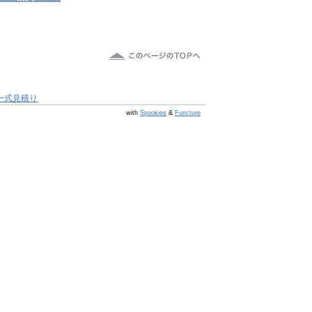
一式見積り
@s7 v v4.0.1
with
Spookies
&
Functure