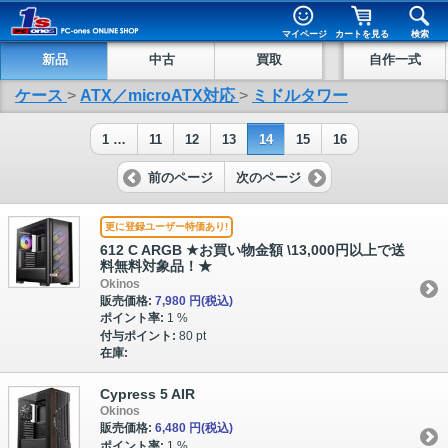
マイページ
カートを見る
検索
新品
中古
買取
自作一式
ケース
>
ATX／microATX対応
>
ミドルタワー
1 …
11
12
13
14
15
16
前のページ
次のページ
更に登録ユーザー特価あり!
612 C ARGB ★お買い物金額 \13,000円以上で送
料無料対象品！★
Okinos
販売価格:
7,980 円
(税込)
ポイント率:
1 %
付与ポイント:
80 pt
在庫:
Cypress 5 AIR
Okinos
販売価格:
6,480 円
(税込)
ポイント率:
1 %