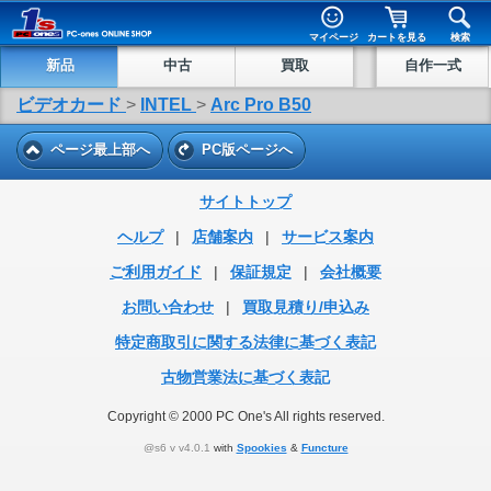
マイページ
カートを見る
検索
新品
中古
買取
自作一式
ビデオカード
>
INTEL
>
Arc Pro B50
ページ最上部へ
PC版ページへ
サイトトップ
ヘルプ
|
店舗案内
|
サービス案内
ご利用ガイド
|
保証規定
|
会社概要
お問い合わせ
|
買取見積り/申込み
特定商取引に関する法律に基づく表記
古物営業法に基づく表記
Copyright © 2000 PC One's All rights reserved.
@s6 v v4.0.1
with
Spookies
&
Functure