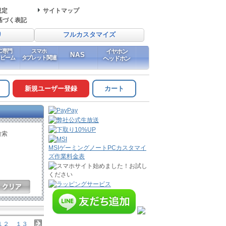
規定
サイトマップ
基づく表記
り
フルカスタマイズ
PC専門
スマホ
イヤホン
NAS
イビーム
タブレット関連
ヘッドホン
新規ユーザー登録
カート
検索
MSIゲーミングノートPCカスタマイ
ズ作業料金表
１２
１３