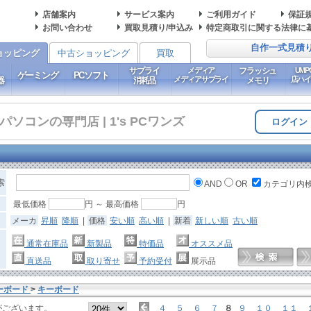
店舗案内
サービス案内
ご利用ガイド
保証
お問い合わせ
買取見積り/申込み
特定商取引に関する法律に
自作一式見積
ョッピング
中古ショッピング
買取
サプライ
メディア
フラッシュ
UM
ゲーミング
PCソフト
メディアサプライ
店ハ
器
消耗品
メモリ
コンの専門店 | 1's PCワンズ
ログイン
索
AND
OR
カテゴリ内
最低価格
円 ～ 最高価格
円
メーカ
昇順
降順
|
価格
安い順
高い順
|
新着
新しい順
古い順
通常在庫品
新製品
特価品
オススメ品
直送品
取り寄せ
予約受付
展示品
ーボード
>
キーボード
がございます。
４
５
６
７
８
９
１０
１１