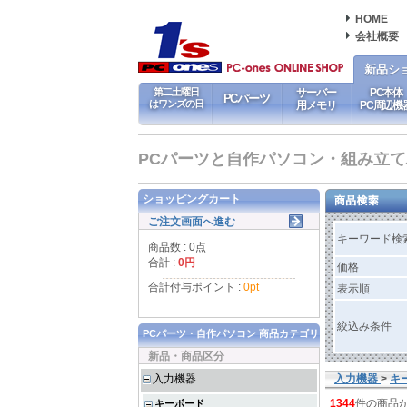
HOME
会社概要
新品シ
第二土曜日
サーバー
PC本体
PCパーツ
はワンズの日
用メモリ
PC周辺機
PCパーツと自作パソコン・組み立てパソ
ショッピングカート
ご注文画面へ進む
キーワード検
商品数 : 0点
合計 :
0円
価格
合計付与ポイント :
0pt
表示順
絞込み条件
PCパーツ・自作パソコン 商品カテゴリ
新品・商品区分
入力機器
入力機器
>
キ
1344
件の商品
キーボード