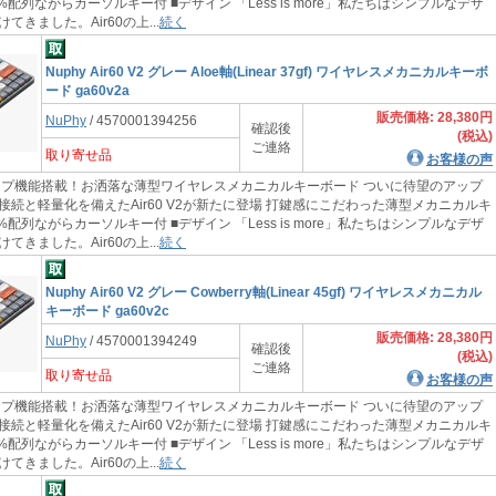
0%配列ながらカーソルキー付 ■デザイン 「Less is more」私たちはシンプルなデザ
てきました。Air60の上...
続く
Nuphy Air60 V2 グレー Aloe軸(Linear 37gf) ワイヤレスメカニカルキーボ
ード ga60v2a
販売価格: 28,380円
NuPhy
/ 4570001394256
確認後
(税込)
ご連絡
取り寄せ品
お客様の声
機能搭載！お洒落な薄型ワイヤレスメカニカルキーボード ついに待望のアップ
接続と軽量化を備えたAir60 V2が新たに登場 打鍵感にこだわった薄型メカニカルキ
0%配列ながらカーソルキー付 ■デザイン 「Less is more」私たちはシンプルなデザ
てきました。Air60の上...
続く
Nuphy Air60 V2 グレー Cowberry軸(Linear 45gf) ワイヤレスメカニカル
キーボード ga60v2c
販売価格: 28,380円
NuPhy
/ 4570001394249
確認後
(税込)
ご連絡
取り寄せ品
お客様の声
機能搭載！お洒落な薄型ワイヤレスメカニカルキーボード ついに待望のアップ
接続と軽量化を備えたAir60 V2が新たに登場 打鍵感にこだわった薄型メカニカルキ
0%配列ながらカーソルキー付 ■デザイン 「Less is more」私たちはシンプルなデザ
てきました。Air60の上...
続く