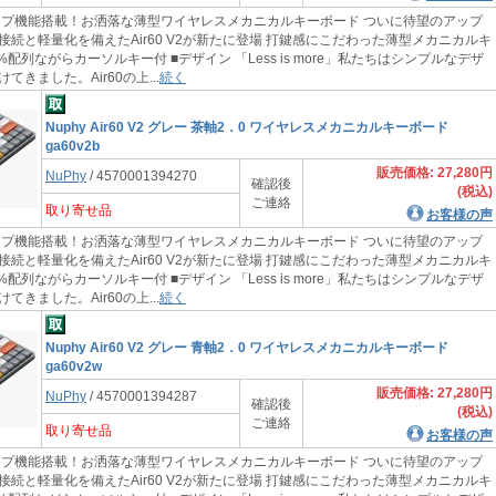
機能搭載！お洒落な薄型ワイヤレスメカニカルキーボード ついに待望のアップ
接続と軽量化を備えたAir60 V2が新たに登場 打鍵感にこだわった薄型メカニカルキ
0%配列ながらカーソルキー付 ■デザイン 「Less is more」私たちはシンプルなデザ
てきました。Air60の上...
続く
Nuphy Air60 V2 グレー 茶軸2．0 ワイヤレスメカニカルキーボード
ga60v2b
販売価格: 27,280円
NuPhy
/ 4570001394270
確認後
(税込)
ご連絡
取り寄せ品
お客様の声
機能搭載！お洒落な薄型ワイヤレスメカニカルキーボード ついに待望のアップ
接続と軽量化を備えたAir60 V2が新たに登場 打鍵感にこだわった薄型メカニカルキ
0%配列ながらカーソルキー付 ■デザイン 「Less is more」私たちはシンプルなデザ
てきました。Air60の上...
続く
Nuphy Air60 V2 グレー 青軸2．0 ワイヤレスメカニカルキーボード
ga60v2w
販売価格: 27,280円
NuPhy
/ 4570001394287
確認後
(税込)
ご連絡
取り寄せ品
お客様の声
機能搭載！お洒落な薄型ワイヤレスメカニカルキーボード ついに待望のアップ
接続と軽量化を備えたAir60 V2が新たに登場 打鍵感にこだわった薄型メカニカルキ