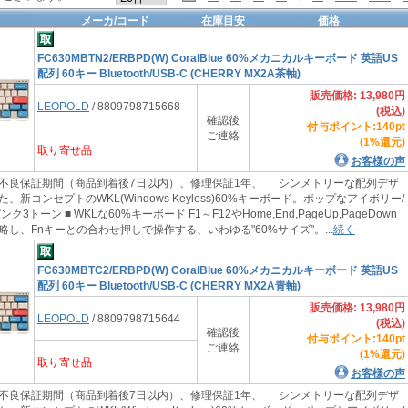
メーカ/コード
在庫目安
価格
FC630MBTN2/ERBPD(W) CoralBlue 60%メカニカルキーボード 英語US
配列 60キー Bluetooth/USB-C (CHERRY MX2A茶軸)
販売価格: 13,980円
LEOPOLD
/ 8809798715668
(税込)
確認後
付与ポイント:140pt
ご連絡
(1%還元)
取り寄せ品
お客様の声
不良保証期間（商品到着後7日以内）、修理保証1年、 シンメトリーな配列デザ
、新コンセプトのWKL(Windows Keyless)60%キーボード。ポップなアイボリー/
3トーン ■ WKLな60%キーボード F1～F12やHome,End,PageUp,PageDown
し、Fnキーとの合わせ押しで操作する、いわゆる"60%サイズ"。...
続く
FC630MBTC2/ERBPD(W) CoralBlue 60%メカニカルキーボード 英語US
配列 60キー Bluetooth/USB-C (CHERRY MX2A青軸)
販売価格: 13,980円
LEOPOLD
/ 8809798715644
(税込)
確認後
付与ポイント:140pt
ご連絡
(1%還元)
取り寄せ品
お客様の声
不良保証期間（商品到着後7日以内）、修理保証1年、 シンメトリーな配列デザ