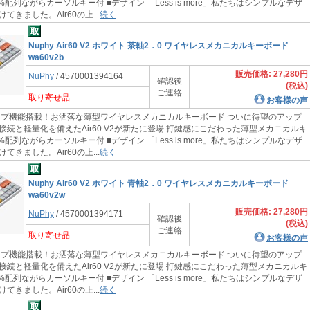
0%配列ながらカーソルキー付 ■デザイン 「Less is more」私たちはシンプルなデザ
てきました。Air60の上...
続く
Nuphy Air60 V2 ホワイト 茶軸2．0 ワイヤレスメカニカルキーボード
wa60v2b
販売価格: 27,280円
NuPhy
/ 4570001394164
確認後
(税込)
ご連絡
取り寄せ品
お客様の声
機能搭載！お洒落な薄型ワイヤレスメカニカルキーボード ついに待望のアップ
接続と軽量化を備えたAir60 V2が新たに登場 打鍵感にこだわった薄型メカニカルキ
0%配列ながらカーソルキー付 ■デザイン 「Less is more」私たちはシンプルなデザ
てきました。Air60の上...
続く
Nuphy Air60 V2 ホワイト 青軸2．0 ワイヤレスメカニカルキーボード
wa60v2w
販売価格: 27,280円
NuPhy
/ 4570001394171
確認後
(税込)
ご連絡
取り寄せ品
お客様の声
機能搭載！お洒落な薄型ワイヤレスメカニカルキーボード ついに待望のアップ
接続と軽量化を備えたAir60 V2が新たに登場 打鍵感にこだわった薄型メカニカルキ
0%配列ながらカーソルキー付 ■デザイン 「Less is more」私たちはシンプルなデザ
てきました。Air60の上...
続く