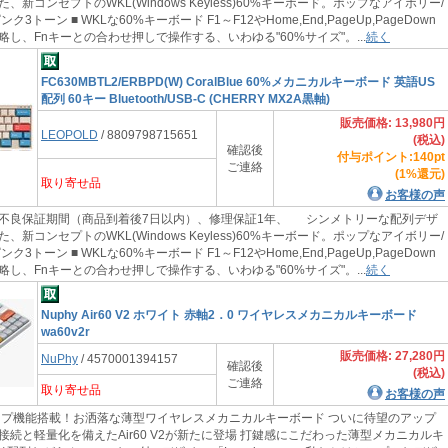
、新コンセプトのWKL(Windows Keyless)60%キーボード。ポップなアイボリー/
3トーン ■ WKLな60%キーボード F1～F12やHome,End,PageUp,PageDown
し、Fnキーとの合わせ押しで操作する、いわゆる"60%サイズ"。...
続く
FC630MBTL2/ERBPD(W) CoralBlue 60%メカニカルキーボード 英語US
配列 60キー Bluetooth/USB-C (CHERRY MX2A黒軸)
販売価格: 13,980円
LEOPOLD
/ 8809798715651
(税込)
確認後
付与ポイント:140pt
ご連絡
(1%還元)
取り寄せ品
お客様の声
不良保証期間（商品到着後7日以内）、修理保証1年、 シンメトリーな配列デザ
、新コンセプトのWKL(Windows Keyless)60%キーボード。ポップなアイボリー/
3トーン ■ WKLな60%キーボード F1～F12やHome,End,PageUp,PageDown
し、Fnキーとの合わせ押しで操作する、いわゆる"60%サイズ"。...
続く
Nuphy Air60 V2 ホワイト 赤軸2．0 ワイヤレスメカニカルキーボード
wa60v2r
販売価格: 27,280円
NuPhy
/ 4570001394157
確認後
(税込)
ご連絡
取り寄せ品
お客様の声
機能搭載！お洒落な薄型ワイヤレスメカニカルキーボード ついに待望のアップ
接続と軽量化を備えたAir60 V2が新たに登場 打鍵感にこだわった薄型メカニカルキ