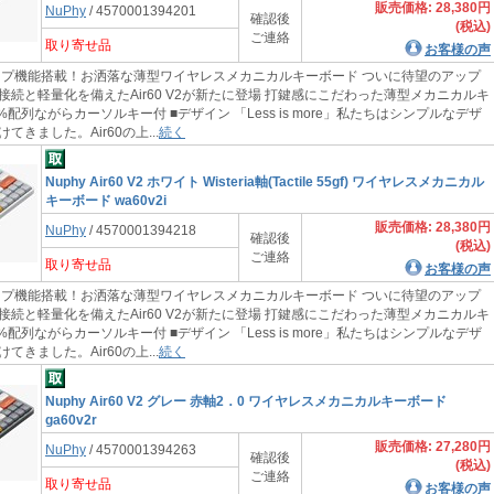
販売価格: 28,380円
NuPhy
/ 4570001394201
確認後
(税込)
ご連絡
取り寄せ品
お客様の声
機能搭載！お洒落な薄型ワイヤレスメカニカルキーボード ついに待望のアップ
接続と軽量化を備えたAir60 V2が新たに登場 打鍵感にこだわった薄型メカニカルキ
0%配列ながらカーソルキー付 ■デザイン 「Less is more」私たちはシンプルなデザ
てきました。Air60の上...
続く
Nuphy Air60 V2 ホワイト Wisteria軸(Tactile 55gf) ワイヤレスメカニカル
キーボード wa60v2i
販売価格: 28,380円
NuPhy
/ 4570001394218
確認後
(税込)
ご連絡
取り寄せ品
お客様の声
機能搭載！お洒落な薄型ワイヤレスメカニカルキーボード ついに待望のアップ
接続と軽量化を備えたAir60 V2が新たに登場 打鍵感にこだわった薄型メカニカルキ
0%配列ながらカーソルキー付 ■デザイン 「Less is more」私たちはシンプルなデザ
てきました。Air60の上...
続く
Nuphy Air60 V2 グレー 赤軸2．0 ワイヤレスメカニカルキーボード
ga60v2r
販売価格: 27,280円
NuPhy
/ 4570001394263
確認後
(税込)
ご連絡
取り寄せ品
お客様の声