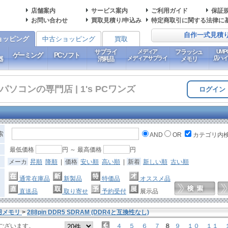
店舗案内
サービス案内
ご利用ガイド
保証
お問い合わせ
買取見積り/申込み
特定商取引に関する法律に
自作一式見積
ョッピング
中古ショッピング
買取
サプライ
メディア
フラッシュ
UM
ゲーミング
PCソフト
メディアサプライ
店ハ
器
消耗品
メモリ
コンの専門店 | 1's PCワンズ
ログイン
索
AND
OR
カテゴリ内
最低価格
円 ～ 最高価格
円
メーカ
昇順
降順
|
価格
安い順
高い順
|
新着
新しい順
古い順
通常在庫品
新製品
特価品
オススメ品
直送品
取り寄せ
予約受付
展示品
用メモリ
>
288pin DDR5 SDRAM (DDR4と互換性なし)
ございます。
４
５
６
７
８
９
１０
１１