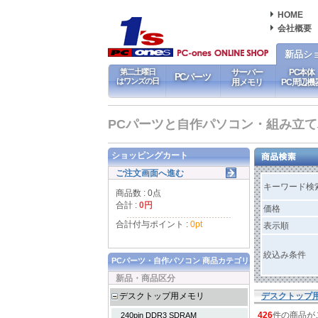
HOME
会社概要
新品シ
第二土曜日
サーバー
PC本体
PCパーツ
はワンズの日
用メモリ
PC周辺機
PCパーツと自作パソコン・組み立てパソ
ショッピングカート
ご注文画面へ進む
キーワード検
商品数 : 0点
合計 :
0円
価格
合計付与ポイント :
0pt
表示順
絞込み条件
PCパーツ・自作パソコン 商品カテゴリ
新品・商品区分
デスクトップ用メモリ
デスクトップ
426
件の商品が
240pin DDR3 SDRAM