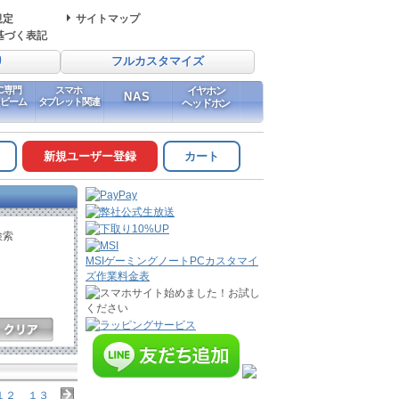
規定
サイトマップ
基づく表記
り
フルカスタマイズ
PC専門
スマホ
イヤホン
NAS
イビーム
タブレット関連
ヘッドホン
新規ユーザー登録
カート
検索
MSIゲーミングノートPCカスタマイ
ズ作業料金表
１２
１３