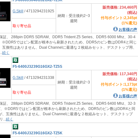
販売価格: 234,460円
G.Skill
/ 4713294231925
(税込)
納期：受注後約2~3
付与ポイント:2,345pt
週間
(1%還元)
取り寄せ品
お客様の声
証、 288pin DDR5 SDRAM、DDR5 Trident Z5 Series、DDR5 6000 Mhz、30-4
1.4V、※DDR5ではピン配置が根本から刷新されたため、DDR5のピン数はDDR4と同じ
、互換性はありません、Dual Channelに最適な２枚組みセット、デスクトップ用、
.
続く
F5-6400J3239G16GX2-TZ5S
販売価格: 117,340円
G.Skill
/ 4713294231338
(税込)
納期：受注後約2~3
付与ポイント:1,173pt
週間
(1%還元)
取り寄せ品
お客様の声
証、 288pin DDR5 SDRAM、DDR5 Trident Z5 Series、DDR5 6400 Mhz、32-3
、1.4V、※DDR5ではピン配置が根本から刷新されたため、DDR5のピン数はDDR4と同
が、互換性はありません、Dual Channelに最適な２枚組みセット、デスクトップ
..
続く
F5-6400J3239G16GX2-TZ5K