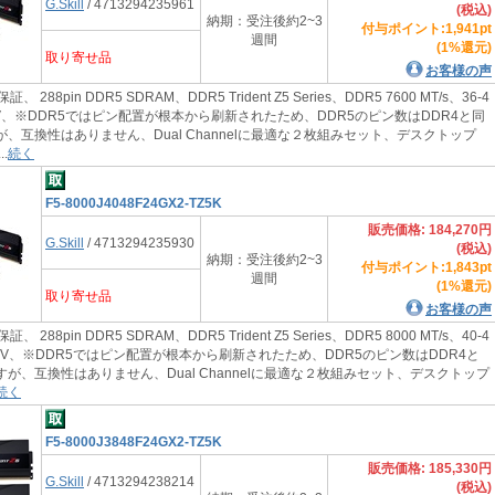
G.Skill
/ 4713294235961
(税込)
納期：受注後約2~3
付与ポイント:1,941pt
週間
(1%還元)
取り寄せ品
お客様の声
証、 288pin DDR5 SDRAM、DDR5 Trident Z5 Series、DDR5 7600 MT/s、36-4
、1.4V、※DDR5ではピン配置が根本から刷新されたため、DDR5のピン数はDDR4と同
が、互換性はありません、Dual Channelに最適な２枚組みセット、デスクトップ
.
続く
F5-8000J4048F24GX2-TZ5K
販売価格: 184,270円
G.Skill
/ 4713294235930
(税込)
納期：受注後約2~3
付与ポイント:1,843pt
週間
(1%還元)
取り寄せ品
お客様の声
証、 288pin DDR5 SDRAM、DDR5 Trident Z5 Series、DDR5 8000 MT/s、40-4
、1.35V、※DDR5ではピン配置が根本から刷新されたため、DDR5のピン数はDDR4と
すが、互換性はありません、Dual Channelに最適な２枚組みセット、デスクトップ
続く
F5-8000J3848F24GX2-TZ5K
販売価格: 185,330円
G.Skill
/ 4713294238214
(税込)