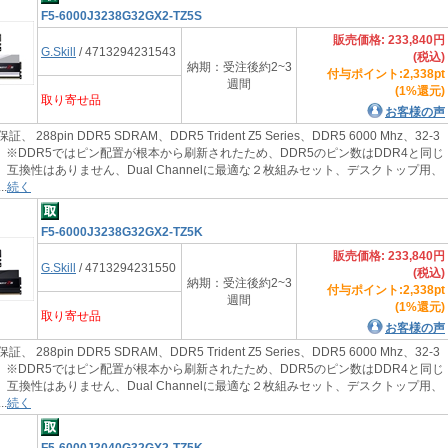
F5-6000J3238G32GX2-TZ5S
販売価格: 233,840円
G.Skill
/ 4713294231543
(税込)
納期：受注後約2~3
付与ポイント:2,338pt
週間
(1%還元)
取り寄せ品
お客様の声
証、 288pin DDR5 SDRAM、DDR5 Trident Z5 Series、DDR5 6000 Mhz、32-3
1.4V、※DDR5ではピン配置が根本から刷新されたため、DDR5のピン数はDDR4と同じ
、互換性はありません、Dual Channelに最適な２枚組みセット、デスクトップ用、
.
続く
F5-6000J3238G32GX2-TZ5K
販売価格: 233,840円
G.Skill
/ 4713294231550
(税込)
納期：受注後約2~3
付与ポイント:2,338pt
週間
(1%還元)
取り寄せ品
お客様の声
証、 288pin DDR5 SDRAM、DDR5 Trident Z5 Series、DDR5 6000 Mhz、32-3
1.4V、※DDR5ではピン配置が根本から刷新されたため、DDR5のピン数はDDR4と同じ
、互換性はありません、Dual Channelに最適な２枚組みセット、デスクトップ用、
.
続く
F5-6000J3040G32GX2-TZ5K