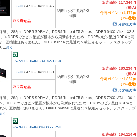
販売価格: 117,340円
G.Skill
/ 4713294231345
(税込)
納期：受注後約2~3
付与ポイント:1,173pt
週間
(1%還元)
取り寄せ品
お客様の声
証、 288pin DDR5 SDRAM、DDR5 Trident Z5 Series、DDR5 6400 Mhz、32-3
、1.4V、※DDR5ではピン配置が根本から刷新されたため、DDR5のピン数はDDR4と同
が、互換性はありません、Dual Channelに最適な２枚組みセット、デスクトップ
..
続く
F5-7200J3646F24GX2-TZ5K
販売価格: 183,230円
G.Skill
/ 4713294236050
(税込)
納期：受注後約2~3
付与ポイント:1,832pt
週間
(1%還元)
取り寄せ品
お客様の声
証、 288pin DDR5 SDRAM、DDR5 Trident Z5 Series、DDR5 7200 MT/s、36-4
、1.35V、※DDR5ではピン配置が根本から刷新されたため、DDR5のピン数はDDR4と
すが、互換性はありません、Dual Channelに最適な２枚組みセット、デスクトップ
続く
F5-7600J3646G16GX2-TZ5K
販売価格: 194,110円