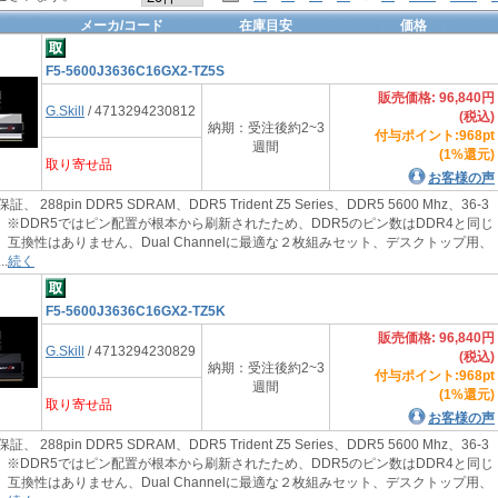
メーカ/コード
在庫目安
価格
F5-5600J3636C16GX2-TZ5S
販売価格: 96,840円
G.Skill
/ 4713294230812
(税込)
納期：受注後約2~3
付与ポイント:968pt
週間
(1%還元)
取り寄せ品
お客様の声
証、 288pin DDR5 SDRAM、DDR5 Trident Z5 Series、DDR5 5600 Mhz、36-3
1.2V、※DDR5ではピン配置が根本から刷新されたため、DDR5のピン数はDDR4と同じ
、互換性はありません、Dual Channelに最適な２枚組みセット、デスクトップ用、
.
続く
F5-5600J3636C16GX2-TZ5K
販売価格: 96,840円
G.Skill
/ 4713294230829
(税込)
納期：受注後約2~3
付与ポイント:968pt
週間
(1%還元)
取り寄せ品
お客様の声
証、 288pin DDR5 SDRAM、DDR5 Trident Z5 Series、DDR5 5600 Mhz、36-3
1.2V、※DDR5ではピン配置が根本から刷新されたため、DDR5のピン数はDDR4と同じ
、互換性はありません、Dual Channelに最適な２枚組みセット、デスクトップ用、