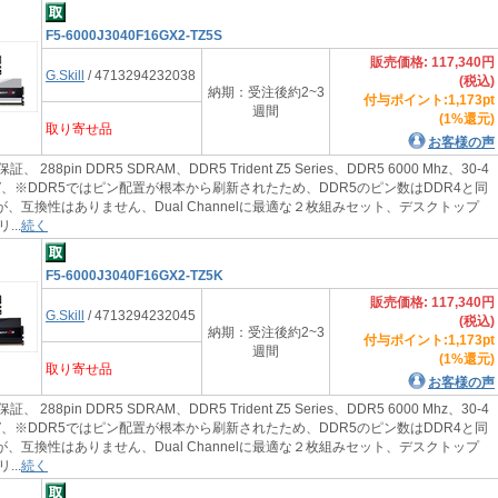
F5-6000J3040F16GX2-TZ5S
販売価格: 117,340円
G.Skill
/ 4713294232038
(税込)
納期：受注後約2~3
付与ポイント:1,173pt
週間
(1%還元)
取り寄せ品
お客様の声
証、 288pin DDR5 SDRAM、DDR5 Trident Z5 Series、DDR5 6000 Mhz、30-4
1.35V、※DDR5ではピン配置が根本から刷新されたため、DDR5のピン数はDDR4と同
が、互換性はありません、Dual Channelに最適な２枚組みセット、デスクトップ
..
続く
F5-6000J3040F16GX2-TZ5K
販売価格: 117,340円
G.Skill
/ 4713294232045
(税込)
納期：受注後約2~3
付与ポイント:1,173pt
週間
(1%還元)
取り寄せ品
お客様の声
証、 288pin DDR5 SDRAM、DDR5 Trident Z5 Series、DDR5 6000 Mhz、30-4
1.35V、※DDR5ではピン配置が根本から刷新されたため、DDR5のピン数はDDR4と同
が、互換性はありません、Dual Channelに最適な２枚組みセット、デスクトップ
..
続く