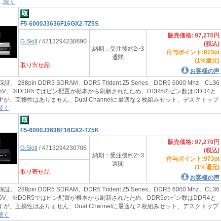
.
続く
F5-6000J3636F16GX2-TZ5S
販売価格: 97,270円
G.Skill
/ 4713294230690
(税込)
納期：受注後約2~3
付与ポイント:973pt
週間
(1%還元)
取り寄せ品
お客様の声
証、 288pin DDR5 SDRAM、DDR5 Trident Z5 Series、DDR5 6000 Mhz、CL36
6、1.35V、※DDR5ではピン配置が根本から刷新されたため、DDR5のピン数はDDR4と
すが、互換性はありません、Dual Channelに最適な２枚組みセット、デスクトップ
続く
F5-6000J3636F16GX2-TZ5K
販売価格: 97,270円
G.Skill
/ 4713294230706
(税込)
納期：受注後約2~3
付与ポイント:973pt
週間
(1%還元)
取り寄せ品
お客様の声
証、 288pin DDR5 SDRAM、DDR5 Trident Z5 Series、DDR5 6000 Mhz、CL36
6、1.35V、※DDR5ではピン配置が根本から刷新されたため、DDR5のピン数はDDR4と
すが、互換性はありません、Dual Channelに最適な２枚組みセット、デスクトップ
続く