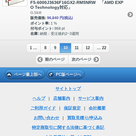
F5-6000J3636F16GX2-RM5NRW 「AMD EXP
O Technology対応」
G.Skill
販売価格:
96,840 円
(税込)
ポイント率:
1 %
付与ポイント:
968 pt
在庫:
納期：受注後約2~3週間
1 …
8
9
10
11
12
… 22
前のページ
次のページ
ページ最上部へ
PC版ページへ
サイトトップ
ヘルプ
|
店舗案内
|
サービス案内
ご利用ガイド
|
保証規定
|
会社概要
お問い合わせ
|
買取見積り/申込み
特定商取引に関する法律に基づく表記