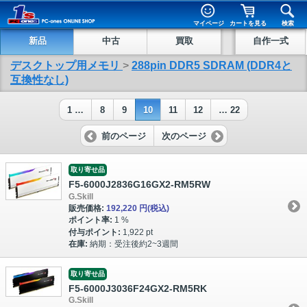
マイページ
カートを見る
検索
新品
中古
買取
自作一式
デスクトップ用メモリ
>
288pin DDR5 SDRAM (DDR4と
互換性なし)
1 …
8
9
10
11
12
… 22
前のページ
次のページ
取り寄せ品
F5-6000J2836G16GX2-RM5RW
G.Skill
販売価格:
192,220 円
(税込)
ポイント率:
1 %
付与ポイント:
1,922 pt
在庫:
納期：受注後約2~3週間
取り寄せ品
F5-6000J3036F24GX2-RM5RK
G.Skill