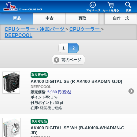
マイページ
カートを見る
検索
新品
中古
買取
自作一式
CPUクーラー・冷却パーツ
>
CPUクーラー
>
DEEPCOOL
1
2
前のページ
取り寄せ品
AK400 DIGITAL SE (R-AK400-BKADMN-GJD)
DEEPCOOL
販売価格:
5,980 円
(税込)
ポイント率:
1 %
付与ポイント:
60 pt
在庫:
確認後ご連絡
取り寄せ品
AK400 DIGITAL SE WH (R-AK400-WHADMN-G
JD)