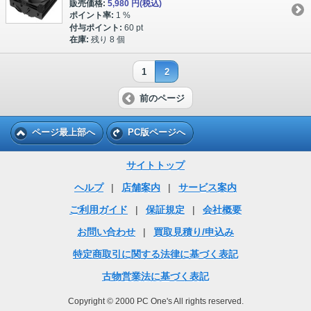
販売価格:
5,980 円
(税込)
ポイント率:
1 %
付与ポイント:
60 pt
在庫:
残り 8 個
1
2
前のページ
ページ最上部へ
PC版ページへ
サイトトップ
ヘルプ
|
店舗案内
|
サービス案内
ご利用ガイド
|
保証規定
|
会社概要
お問い合わせ
|
買取見積り/申込み
特定商取引に関する法律に基づく表記
古物営業法に基づく表記
Copyright © 2000 PC One's All rights reserved.