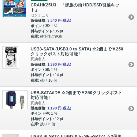
CRAHK25U3 「裸族の頭 HDD/SSD引越キッ
ト」
センチュリー
販売価格:
3,540 円
(税込)
ポイント率:
1 %
付与ポイント:
35 pt
在庫:
確認後ご連絡
USB3-SATA (USB3.0 to SATA) ☆2個まで￥250
クリックポスト対応可能！
変換名人
販売価格:
1,390 円
(税込)
ポイント率:
1 %
付与ポイント:
14 pt
在庫:
残り 10 個
USB-SATA/IDE ☆2個まで￥250クリックポスト
対応可能！
変換名人
販売価格:
1,190 円
(税込)
ポイント率:
1 %
付与ポイント:
12 pt
在庫:
残り 6 個
USB3-SLSATA (USB3.0 to SlimSATA) ☆2個ま