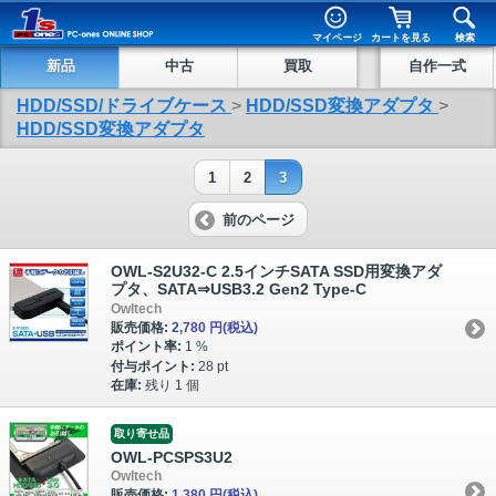
マイページ
カートを見る
検索
新品
中古
買取
自作一式
HDD/SSD/ドライブケース
>
HDD/SSD変換アダプタ
>
HDD/SSD変換アダプタ
1
2
3
前のページ
OWL-S2U32-C 2.5インチSATA SSD用変換アダ
プタ、SATA⇒USB3.2 Gen2 Type-C
Owltech
販売価格:
2,780 円
(税込)
ポイント率:
1 %
付与ポイント:
28 pt
在庫:
残り 1 個
取り寄せ品
OWL-PCSPS3U2
Owltech
販売価格:
1,380 円
(税込)