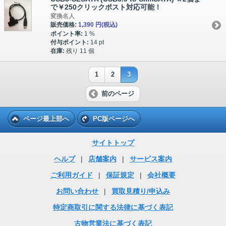
で￥250クリックポスト対応可能！
変換名人
販売価格:
1,390 円
(税込)
ポイント率:
1 %
付与ポイント:
14 pt
在庫:
残り 11 個
1
2
3
前のページ
ページ最上部へ
PC版ページへ
サイトトップ
ヘルプ
|
店舗案内
|
サービス案内
ご利用ガイド
|
保証規定
|
会社概要
お問い合わせ
|
買取見積り/申込み
特定商取引に関する法律に基づく表記
古物営業法に基づく表記