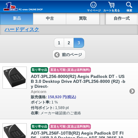
マイページ
カートを見る
検索
新品
中古
買取
自作一式
ハードディスク
1
2
3
前のページ
取り寄せ品
直送も可能 (直送は送料無料)
ADT-3PL256-8000(R2) Aegis Padlock DT - US
B 3.0 Desktop Drive ADT-3PL256-8000 (R2) -b
y Direct-
Apricorn
販売価格:
158,920 円
(税込)
ポイント率:
1 %
付与ポイント:
1,589 pt
在庫:
メーカー確認後のご連絡
取り寄せ品
直送も可能 (直送は送料無料)
ADT-3PL256F-10TB(R2) Aegis Padlock DT FI
PS - USB 3.0 Desktop Drive ADT-3PL256F-10