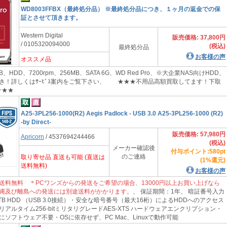
WD8003FFBX（最終処分品） ※最終処分品につき、１ヶ月の返金での保
証とさせて頂きます。
Western Digital
販売価格: 37,800円
/ 0105320094000
(税込)
最終処分品
お客様の声
オススメ品
B、HDD、7200rpm、256MB、SATA 6G、WD Red Pro、※大企業NAS向けHDD、
き！詳しくはｻｰﾋﾞｽ案内をご覧下さい、 ★★★不用品高額買取してます！下取
★★★
A25-3PL256-1000(R2) Aegis Padlock - USB 3.0 A25-3PL256-1000 (R2)
-by Direct-
販売価格: 57,980円
Apricorn
/ 4537694244466
(税込)
メーカー確認後
付与ポイント:580pt
のご連絡
取り寄せ品 直送も可能 (直送は
(1%還元)
送料無料)
お客様の声
送料無料 ＊PCワンズからの発送をご希望の場合、13000円以上お買い上げなら
縄及び離島への発送には別途送料がかかります。
、 保証期間：1年、 暗証番号入力
TB HDD （USB 3.0接続）・安全な暗号番号（最大16桁）によるHDDへのアクセス
アルタイム256-bitミリタリグレードAES-XTS ハードウェアエンクリプション・
ソフトウェア不要・OSに依存せず、PC Mac、Linuxで動作可能