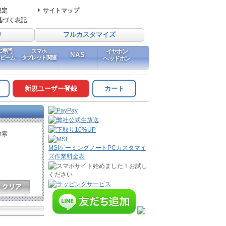
規定
サイトマップ
基づく表記
り
フルカスタマイズ
PC専門
スマホ
イヤホン
NAS
イビーム
タブレット関連
ヘッドホン
新規ユーザー登録
カート
検索
MSIゲーミングノートPCカスタマイ
ズ作業料金表