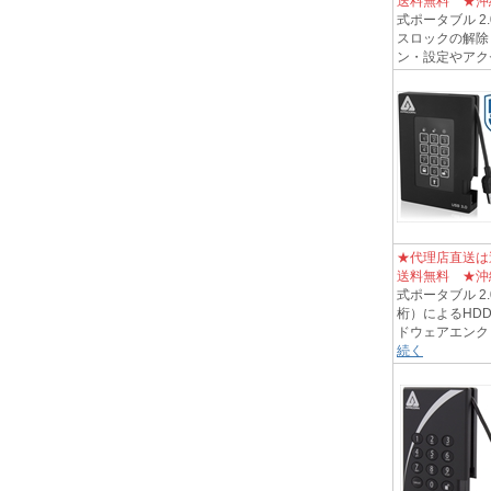
送料無料 ★沖
式ポータブル 2
スロックの解除・
ン・設定やアクセ
★代理店直送は
送料無料 ★沖
式ポータブル 2.0
桁）によるHDD
ドウェアエンクリ
続く