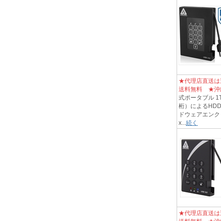
★代理店直送は
送料無料 ★沖
式ポータブル 1TB
桁）によるHDD
ドウェアエンク
x...
続く
★代理店直送は