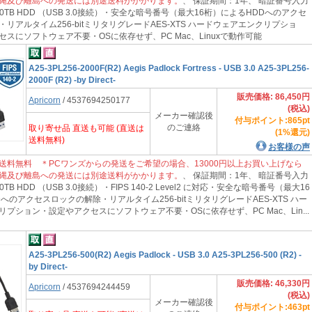
縄及び離島への発送には別途送料がかかります。
、 保証期間：1年、 暗証番号入力
.0TB HDD （USB 3.0接続）・安全な暗号番号（最大16桁）によるHDDへのアクセ
リアルタイム256-bitミリタリグレードAES-XTS ハードウェアエンクリプショ
スにソフトウェア不要・OSに依存せず、PC Mac、Linuxで動作可能
A25-3PL256-2000F(R2) Aegis Padlock Fortress - USB 3.0 A25-3PL256-
2000F (R2) -by Direct-
販売価格: 86,450円
Apricorn
/ 4537694250177
(税込)
メーカー確認後
付与ポイント:865pt
のご連絡
取り寄せ品 直送も可能 (直送は
(1%還元)
送料無料)
お客様の声
送料無料 ＊PCワンズからの発送をご希望の場合、13000円以上お買い上げなら
縄及び離島への発送には別途送料がかかります。
、 保証期間：1年、 暗証番号入力
TB HDD （USB 3.0接続）・FIPS 140-2 Level2 に対応・安全な暗号番号（最大16
へのアクセスロックの解除・リアルタイム256-bitミリタリグレードAES-XTS ハー
プション・設定やアクセスにソフトウェア不要・OSに依存せず、PC Mac、Lin...
A25-3PL256-500(R2) Aegis Padlock - USB 3.0 A25-3PL256-500 (R2) -
by Direct-
販売価格: 46,330円
Apricorn
/ 4537694244459
(税込)
メーカー確認後
付与ポイント:463pt