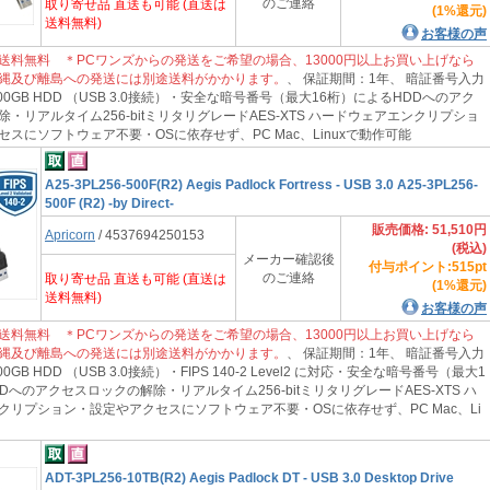
のご連絡
取り寄せ品 直送も可能 (直送は
(1%還元)
送料無料)
お客様の声
送料無料 ＊PCワンズからの発送をご希望の場合、13000円以上お買い上げなら
縄及び離島への発送には別途送料がかかります。
、 保証期間：1年、 暗証番号入力
00GB HDD （USB 3.0接続）・安全な暗号番号（最大16桁）によるHDDへのアク
・リアルタイム256-bitミリタリグレードAES-XTS ハードウェアエンクリプショ
スにソフトウェア不要・OSに依存せず、PC Mac、Linuxで動作可能
A25-3PL256-500F(R2) Aegis Padlock Fortress - USB 3.0 A25-3PL256-
500F (R2) -by Direct-
販売価格: 51,510円
Apricorn
/ 4537694250153
(税込)
メーカー確認後
付与ポイント:515pt
のご連絡
取り寄せ品 直送も可能 (直送は
(1%還元)
送料無料)
お客様の声
送料無料 ＊PCワンズからの発送をご希望の場合、13000円以上お買い上げなら
縄及び離島への発送には別途送料がかかります。
、 保証期間：1年、 暗証番号入力
GB HDD （USB 3.0接続）・FIPS 140-2 Level2 に対応・安全な暗号番号（最大1
Dへのアクセスロックの解除・リアルタイム256-bitミリタリグレードAES-XTS ハ
クリプション・設定やアクセスにソフトウェア不要・OSに依存せず、PC Mac、Li
ADT-3PL256-10TB(R2) Aegis Padlock DT - USB 3.0 Desktop Drive