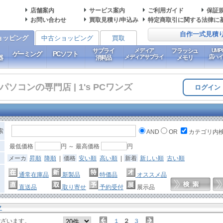
店舗案内
サービス案内
ご利用ガイド
保証
お問い合わせ
買取見積り/申込み
特定商取引に関する法律に
自作一式見積
ョッピング
中古ショッピング
買取
サプライ
メディア
フラッシュ
UM
ゲーミング
PCソフト
メディアサプライ
店ハ
器
消耗品
メモリ
コンの専門店 | 1's PCワンズ
ログイン
索
AND
OR
カテゴリ内
最低価格
円 ～ 最高価格
円
メーカ
昇順
降順
|
価格
安い順
高い順
|
新着
新しい順
古い順
通常在庫品
新製品
特価品
オススメ品
直送品
取り寄せ
予約受付
展示品
ク
ございます。
１
２
３