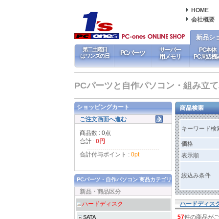
HOME
会社概要
新品シ
第二土曜日
サーバー
PC本体
PCパーツ
はワンズの日
用メモリ
PC周辺機
PCパーツと自作パソコン・組み立てパソ
ショッピングカート
ご注文画面へ進む
キーワード検
商品数 : 0点
合計 :
0円
価格
合計付与ポイント :
0pt
表示順
絞込み条件
PCパーツ・自作パソコン 商品カテゴリ
新品・商品区分
ハードディスク
ハードディス
57
件の商品が
SATA