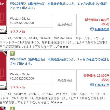
WD10EFRX（最終処分品） ※最終処分品につき、１ヶ月の返金での保証
とさせて頂きます。
Western Digital
販売価格: 7,800円
/ 0105320092000
(税込)
最終処分品
お客様の声
オススメ品
B、HDD、5400rpm、64MB、SATA 6G、WD Red Plus、※ホームネットワーク・
スネットワークNAS向けHDD、無料相性保証付き！詳しくはｻｰﾋﾞｽ案内をご覧下さ
用品高額買取してます！下取りなら更にUP★★★
WD40EFAX（最終処分品） ※最終処分品につき、１ヶ月の返金での保証と
させて頂きます。
Western Digital
販売価格: 19,800円
/ 0105320091000
(税込)
最終処分品
お客様の声
オススメ品
B、HDD、5400rpm、256MB、SATA 6G、WD Red、※ホームネットワーク・スモ
ットワークNAS向けHDD、無料相性保証付き！詳しくはｻｰﾋﾞｽ案内をご覧下さい、
高額買取してます！下取りなら更にUP★★★