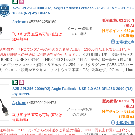
A25-3PL256-1000F(R2) Aegis Padlock Fortress - USB 3.0 A25-3PL256-
1000F (R2) -by Direct-
販売価格: 63,150円
Apricorn
/ 4537694250160
(税込)
メーカー確認後
付与ポイント:632pt
のご連絡
取り寄せ品 直送も可能 (直送は
(1%還元)
送料無料)
お客様の声
送料無料 ＊PCワンズからの発送をご希望の場合、13000円以上お買い上げなら
縄及び離島への発送には別途送料がかかります。
、 保証期間：1年、 暗証番号入力
 HDD （USB 3.0接続）・FIPS 140-2 Level2 に対応・安全な暗号番号（最大16
へのアクセスロックの解除・リアルタイム256-bitミリタリグレードAES-XTS ハー
リプション・設定やアクセスにソフトウェア不要・OSに依存せず、PC Mac、Linu
A25-3PL256-2000(R2) Aegis Padlock - USB 3.0 A25-3PL256-2000 (R2)
-by Direct-
販売価格: 82,150円
Apricorn
/ 4537694244473
(税込)
メーカー確認後
付与ポイント:822pt
のご連絡
取り寄せ品 直送も可能 (直送は
(1%還元)
送料無料)
お客様の声
送料無料 ＊PCワンズからの発送をご希望の場合、13000円以上お買い上げなら