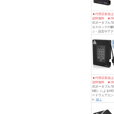
★代理店直送は
送料無料 ★沖
式ポータブル 5
セスロックの解除
ン・設定やアクセ
★代理店直送は
送料無料 ★沖
式ポータブル 500
6桁）によるHD
ードウェアエン
n...
続く