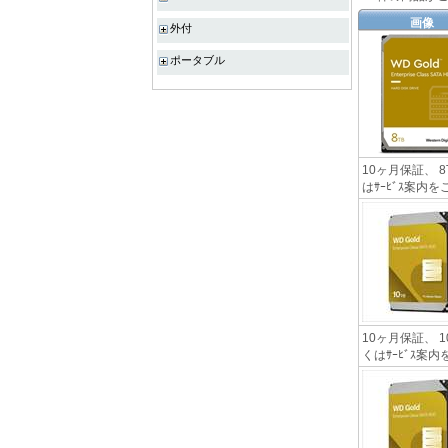
画像
外付
ポータブル
10ヶ月保証、 8
はｻｰﾋﾞｽ案
10ヶ月保証、 1
くはｻｰﾋﾞｽ