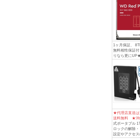
1ヶ月保証、 8T
無料相性保証付
りなら更にUP
★代理店直送は
送料無料 ★沖
式ポータブル 1
ロックの解除・リ
設定やアクセスに