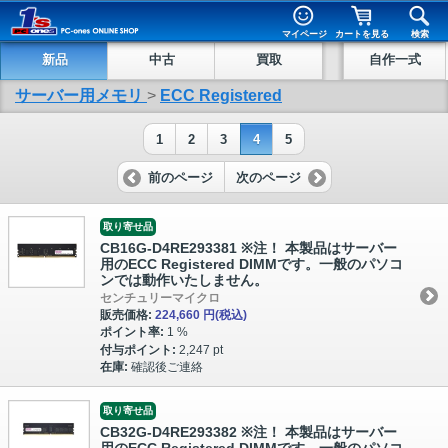
マイページ
カートを見る
検索
新品
中古
買取
自作一式
サーバー用メモリ
>
ECC Registered
1
2
3
4
5
前のページ
次のページ
取り寄せ品
CB16G-D4RE293381 ※注！ 本製品はサーバー
用のECC Registered DIMMです。一般のパソコ
ンでは動作いたしません。
センチュリーマイクロ
販売価格:
224,660 円
(税込)
ポイント率:
1 %
付与ポイント:
2,247 pt
在庫:
確認後ご連絡
取り寄せ品
CB32G-D4RE293382 ※注！ 本製品はサーバー
用のECC Registered DIMMです。一般のパソコ