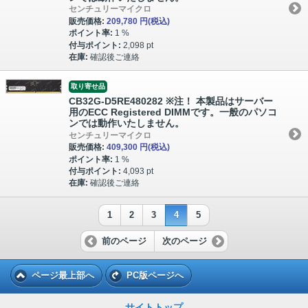
センチュリーマイクロ
販売価格:
209,780 円
(税込)
ポイント率:
1 %
付与ポイント:
2,098 pt
在庫:
確認後ご連絡
取り寄せ品
CB32G-D5RE480282 ※注！ 本製品はサーバー
用のECC Registered DIMMです。一般のパソコ
ンでは動作いたしません。
センチュリーマイクロ
販売価格:
409,300 円
(税込)
ポイント率:
1 %
付与ポイント:
4,093 pt
在庫:
確認後ご連絡
1
2
3
4
5
前のページ
次のページ
ページ最上部へ
PC版ページへ
サイトトップ