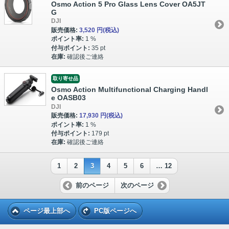
Osmo Action 5 Pro Glass Lens Cover OA5JT
G
DJI
販売価格:
3,520 円
(税込)
ポイント率:
1 %
付与ポイント:
35 pt
在庫:
確認後ご連絡
取り寄せ品
Osmo Action Multifunctional Charging Handl
e OASB03
DJI
販売価格:
17,930 円
(税込)
ポイント率:
1 %
付与ポイント:
179 pt
在庫:
確認後ご連絡
1
2
3
4
5
6
… 12
前のページ
次のページ
ページ最上部へ
PC版ページへ