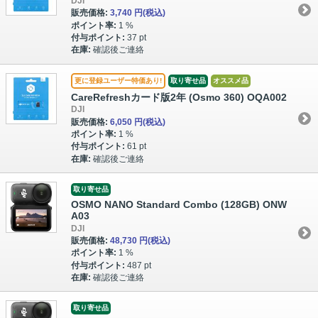
DJI
販売価格:
3,740 円
(税込)
ポイント率:
1 %
付与ポイント:
37 pt
在庫:
確認後ご連絡
更に登録ユーザー特価あり!
取り寄せ品
オススメ品
CareRefreshカード版2年 (Osmo 360) OQA002
DJI
販売価格:
6,050 円
(税込)
ポイント率:
1 %
付与ポイント:
61 pt
在庫:
確認後ご連絡
取り寄せ品
OSMO NANO Standard Combo (128GB) ONW
A03
DJI
販売価格:
48,730 円
(税込)
ポイント率:
1 %
付与ポイント:
487 pt
在庫:
確認後ご連絡
取り寄せ品