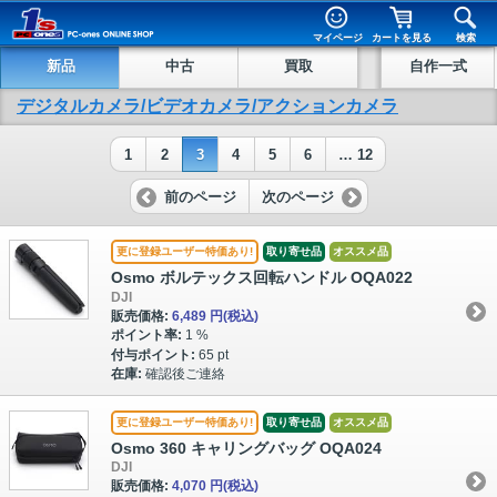
マイページ
カートを見る
検索
新品
中古
買取
自作一式
デジタルカメラ/ビデオカメラ/アクションカメラ
1
2
3
4
5
6
… 12
前のページ
次のページ
更に登録ユーザー特価あり!
取り寄せ品
オススメ品
Osmo ボルテックス回転ハンドル OQA022
DJI
販売価格:
6,489 円
(税込)
ポイント率:
1 %
付与ポイント:
65 pt
在庫:
確認後ご連絡
更に登録ユーザー特価あり!
取り寄せ品
オススメ品
Osmo 360 キャリングバッグ OQA024
DJI
販売価格:
4,070 円
(税込)