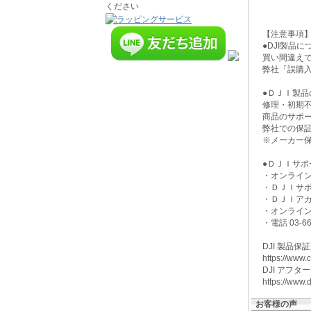
【注意事
●DJI製品
買い間違え
弊社「誤購
●ＤＪＩ製品
修理・初期
商品のサポ
弊社での保
※メーカー
●ＤＪＩサポ
・オンライ
・ＤＪＩサ
・ＤＪＩア
・オンライ
・電話 03-663
DJI 製品保
https://www.cf
DJI アフ
https://
お客様の声