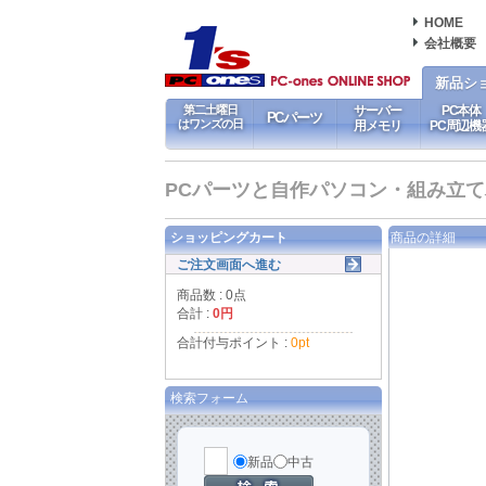
HOME
会社概要
新品シ
第二土曜日
サーバー
PC本体
PCパーツ
はワンズの日
用メモリ
PC周辺機
PCパーツと自作パソコン・組み立てパソ
ショッピングカート
商品の詳細
ご注文画面へ進む
商品数 : 0点
合計 :
0円
合計付与ポイント :
0pt
検索フォーム
新品
中古