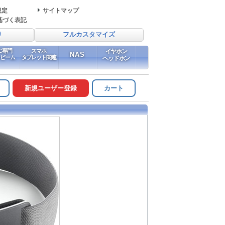
規定
サイトマップ
基づく表記
り
フルカスタマイズ
PC専門
スマホ
イヤホン
NAS
イビーム
タブレット関連
ヘッドホン
新規ユーザー登録
カート