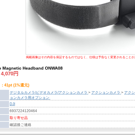
掲載画像はその内容を保証するものではなく、仕様は予告なく変更されることが
 Magnetic Headband ONWA08
:
4,070
円
 41pt (1%還元)
デジタルカメラ/ビデオカメラ/アクションカメラ
>
アクションカメラ
>
アクシ
ョンカメラ用オプション
DJI
6937224120464
取り寄せ品
確認後ご連絡