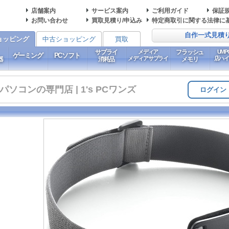
店舗案内
サービス案内
ご利用ガイド
保証
お問い合わせ
買取見積り/申込み
特定商取引に関する法律に
自作一式見積
ョッピング
中古ショッピング
買取
サプライ
メディア
フラッシュ
UM
ゲーミング
PCソフト
メディアサプライ
店ハ
器
消耗品
メモリ
コンの専門店 | 1's PCワンズ
ログイン