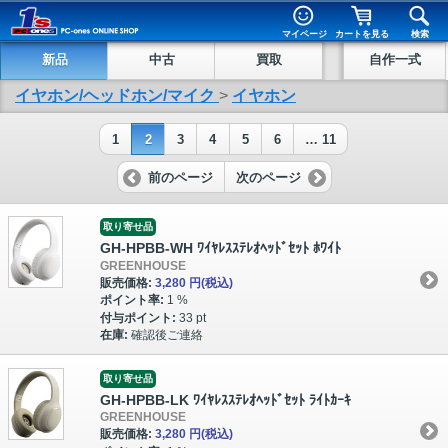
マイページ
カートを見る
検索
新品
中古
買取
自作一式
イヤホン/ヘッドホン/マイク
>
イヤホン
1
2
3
4
5
6
… 11
前のページ
次のページ
取り寄せ品
GH-HPBB-WH ﾜｲﾔﾚｽｽﾃﾚｵﾍｯﾄﾞｾｯﾄ ﾎﾜｲﾄ
GREENHOUSE
販売価格:
3,280 円
(税込)
ポイント率:
1 %
付与ポイント:
33 pt
在庫:
確認後ご連絡
取り寄せ品
GH-HPBB-LK ﾜｲﾔﾚｽｽﾃﾚｵﾍｯﾄﾞｾｯﾄ ﾗｲﾄｶｰｷ
GREENHOUSE
販売価格:
3,280 円
(税込)