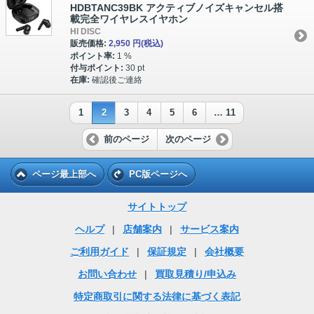
HDBTANC39BK アクティブノイズキャンセル搭
載完全ワイヤレスイヤホン
HI DISC
販売価格:
2,950 円
(税込)
ポイント率:
1 %
付与ポイント:
30 pt
在庫:
確認後ご連絡
1
2
3
4
5
6
… 11
前のページ
次のページ
ページ最上部へ
PC版ページへ
サイトトップ
ヘルプ
|
店舗案内
|
サービス案内
ご利用ガイド
|
保証規定
|
会社概要
お問い合わせ
|
買取見積り/申込み
特定商取引に関する法律に基づく表記