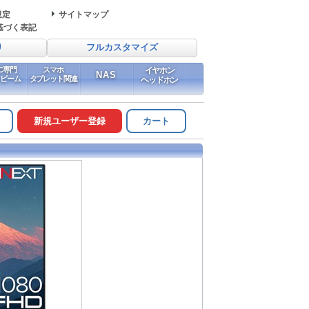
規定
サイトマップ
基づく表記
り
フルカスタマイズ
PC専門
スマホ
イヤホン
NAS
イビーム
タブレット関連
ヘッドホン
新規ユーザー登録
カート