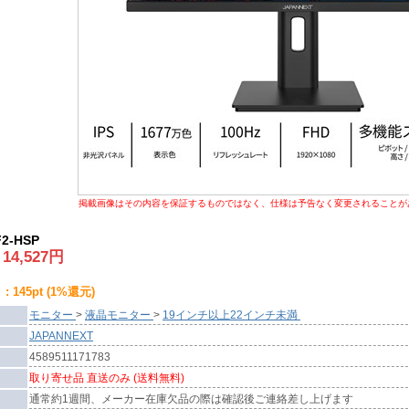
掲載画像はその内容を保証するものではなく、仕様は予告なく変更されることが
F2-HSP
:
14,527
円
 145pt (1%還元)
モニター
>
液晶モニター
>
19インチ以上22インチ未満
JAPANNEXT
4589511171783
取り寄せ品 直送のみ (送料無料)
通常約1週間、メーカー在庫欠品の際は確認後ご連絡差し上げます