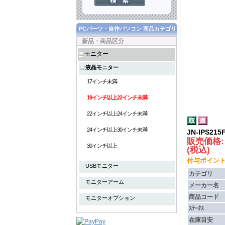
PCパーツ・自作パソコン 商品カテゴリ
新品・商品区分
モニター
液晶モニター
17インチ未満
19インチ以上22インチ未満
22インチ以上24インチ未満
24インチ以上30インチ未満
JN-IPS215
販売価格
30インチ以上
(税込)
付与ポイント :
USBモニター
カテゴリ
モニターアーム
メーカー名
商品コード
モニターオプション
ｽﾃｰﾀｽ
在庫目安