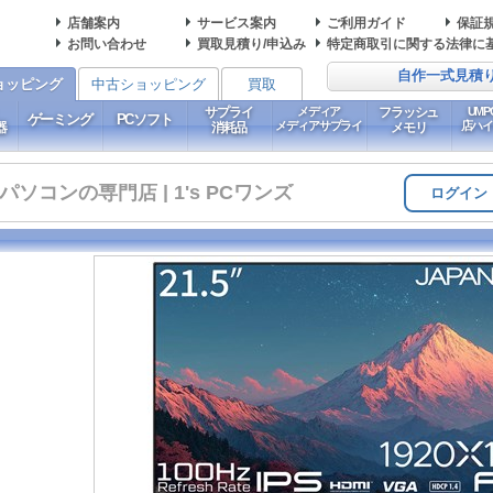
店舗案内
サービス案内
ご利用ガイド
保証
お問い合わせ
買取見積り/申込み
特定商取引に関する法律に
自作一式見積
ョッピング
中古ショッピング
買取
サプライ
メディア
フラッシュ
UM
ゲーミング
PCソフト
メディアサプライ
店ハ
器
消耗品
メモリ
コンの専門店 | 1's PCワンズ
ログイン