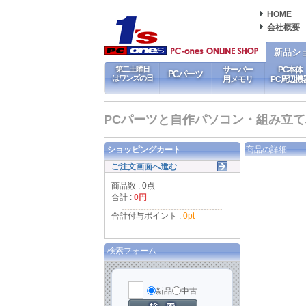
HOME
会社概要
新品シ
第二土曜日
サーバー
PC本体
PCパーツ
はワンズの日
用メモリ
PC周辺機
PCパーツと自作パソコン・組み立てパソ
ショッピングカート
商品の詳細
ご注文画面へ進む
商品数 : 0点
合計 :
0円
合計付与ポイント :
0pt
検索フォーム
新品
中古