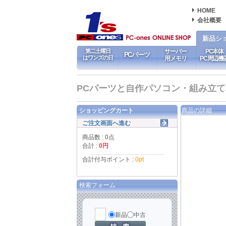
HOME
会社概要
新品シ
第二土曜日
サーバー
PC本体
PCパーツ
はワンズの日
用メモリ
PC周辺機
PCパーツと自作パソコン・組み立てパソ
ショッピングカート
商品の詳細
ご注文画面へ進む
商品数 : 0点
合計 :
0円
合計付与ポイント :
0pt
検索フォーム
新品
中古