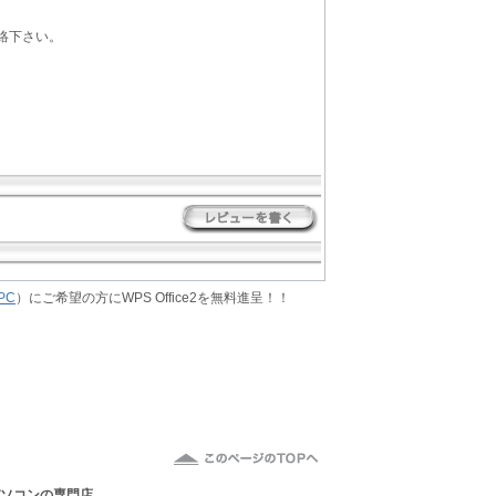
絡下さい。
PC
）にご希望の方にWPS Office2を無料進呈！！
パソコン
の専門店