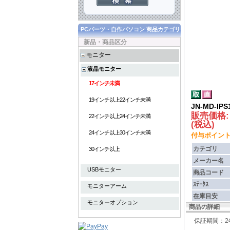
PCパーツ・自作パソコン 商品カテゴリ
新品・商品区分
モニター
液晶モニター
17インチ未満
19インチ以上22インチ未満
JN-MD-IPS
販売価格
22インチ以上24インチ未満
(税込)
24インチ以上30インチ未満
付与ポイント :
カテゴリ
30インチ以上
メーカー名
USBモニター
商品コード
ｽﾃｰﾀｽ
モニターアーム
在庫目安
モニターオプション
商品の詳細
保証期間：