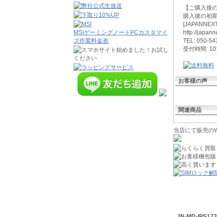
【ご購入後
購入後の初期
[JAPANN
MSIゲーミングノートPCカスタマイ
http://japann
ズ作業料金表
TEL: 050-54
受付時間: 1
お客様の声
関連商品
当店にて販売のW
JN-MD-IPS1