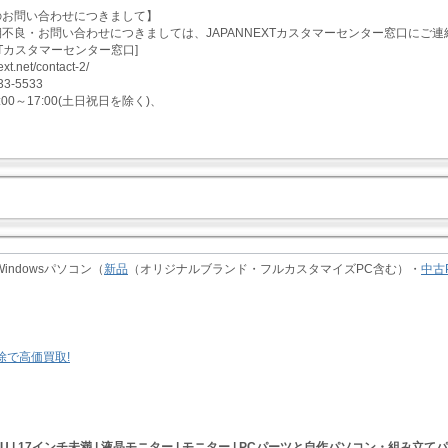
のお問い合わせにつきまして】
不良・お問い合わせにつきましては、JAPANNEXTカスタマーセンター窓口にご連
EXTカスタマーセンター窓口]
ext.net/contact-2/
33-5533
0:00～17:00(土日祝日を除く)、
indowsパソコン（
新品
（オリジナルブランド・フルカスタマイズPC含む）・
中古
73U | 17インチ未満 | 液晶モニター | モニター |
PCパーツと自作パソコン・組み立て