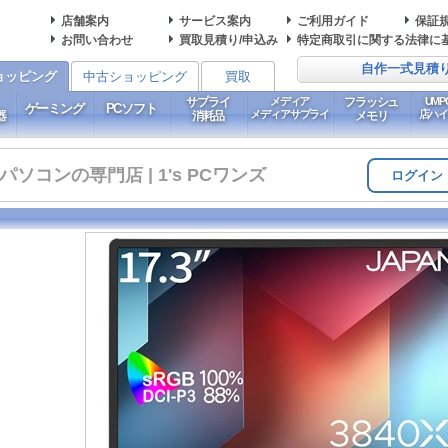
店舗案内
サービス案内
ご利用ガイド
保証
お問い合わせ
買取見積り/申込み
特定商取引に関する法律に
自作一式見積
ョッピング
中古ショッピング
買取
サプライ
メディア
フラッシュ
UM
ゲーミング
PCソフト
メディアサプライ
店ハ
器
消耗品
メモリ
コンの専門店 | 1's PCワンズ
ログイン