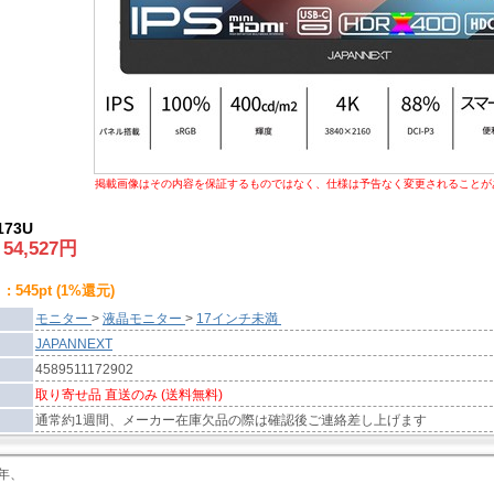
掲載画像はその内容を保証するものではなく、仕様は予告なく変更されることが
173U
:
54,527
円
 545pt (1%還元)
モニター
>
液晶モニター
>
17インチ未満
JAPANNEXT
4589511172902
取り寄せ品 直送のみ (送料無料)
通常約1週間、メーカー在庫欠品の際は確認後ご連絡差し上げます
2年、