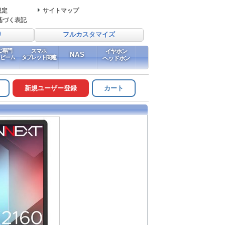
規定
サイトマップ
基づく表記
り
フルカスタマイズ
PC専門
スマホ
イヤホン
NAS
イビーム
タブレット関連
ヘッドホン
新規ユーザー登録
カート