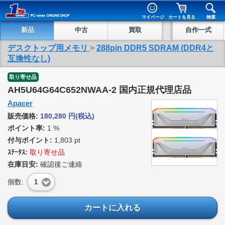
マイページ
カートを見る
検索
新品
中古
買取
自作一式
デスクトップ用メモリ
>
288pin DDR5 SDRAM (DDR4と
互換性なし)
取り寄せ品
AH5U64G64C652NWAA-2 国内正規代理店品
Apacer
販売価格:
180,280
円
(税込)
ポイント率:
1 %
付与ポイント:
1,803 pt
ｽﾃｰﾀｽ:
取り寄せ品
在庫目安:
確認後ご連絡
個数:
1
カートに入れる