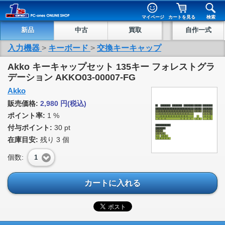
マイページ
カートを見る
検索
新品
中古
買取
自作一式
入力機器
>
キーボード
>
交換キーキャップ
Akko キーキャップセット 135キー フォレストグラ
デーション AKKO03-00007-FG
Akko
販売価格:
2,980
円
(税込)
ポイント率:
1 %
付与ポイント:
30 pt
在庫目安:
残り
3
個
個数:
1
カートに入れる