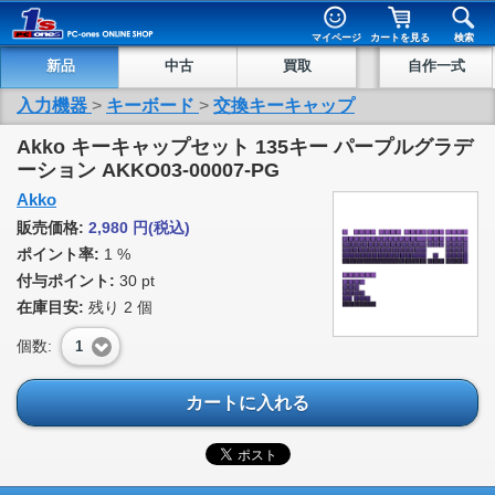
マイページ
カートを見る
検索
新品
中古
買取
自作一式
入力機器
>
キーボード
>
交換キーキャップ
Akko キーキャップセット 135キー パープルグラデ
ーション AKKO03-00007-PG
Akko
販売価格:
2,980
円
(税込)
ポイント率:
1 %
付与ポイント:
30 pt
在庫目安:
残り
2
個
個数:
1
カートに入れる