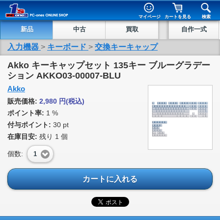
マイページ
カートを見る
検索
新品
中古
買取
自作一式
入力機器
>
キーボード
>
交換キーキャップ
Akko キーキャップセット 135キー ブルーグラデー
ション AKKO03-00007-BLU
Akko
販売価格:
2,980
円
(税込)
ポイント率:
1 %
付与ポイント:
30 pt
在庫目安:
残り
1
個
個数:
1
カートに入れる