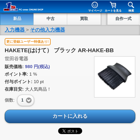
マイページ
カートを見る
検索
新品
中古
買取
自作一式
入力機器
>
その他入力機器
更に登録ユーザー特価あり!
HAKETE(はけて） ブラック AR-HAKE-BB
世田谷電器
販売価格:
980
円
(税込)
ポイント率:
1 %
付与ポイント:
10 pt
在庫目安:
大人気商品！
個数:
1
カートに入れる