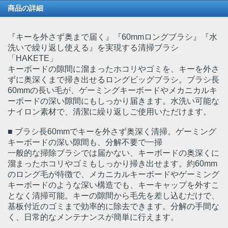
商品の詳細
『キーを外さず奥まで届く』『60mmロングブラシ』『水
洗いで繰り返し使える』を実現する清掃ブラシ
「HAKETE」
キーボードの隙間に溜まったホコリやゴミを、キーを外さ
ずに奥深くまで掃き出せるロングビッグブラシ。ブラシ長
60mmの長い毛が、ゲーミングキーボードやメカニカルキ
ーボードの深い隙間にもしっかり届きます。水洗い可能な
ナイロン素材で、清潔に繰り返しご使用いただけます。
■ ブラシ長60mmでキーを外さず奥深く清掃。ゲーミング
キーボードの深い隙間も、分解不要で一掃
一般的な掃除ブラシでは届かない、キーボードの奥深くに
溜まったホコリやゴミもしっかり掃き出せます。約60mm
のロング毛が特徴で、メカニカルキーボードやゲーミング
キーボードのような深い構造でも、キーキャップを外すこ
となく清掃可能。キーの隙間から毛先を差し込むだけで、
基板付近のゴミまで効率的に除去できます。分解の手間な
く、日常的なメンテナンスが簡単に行えます。