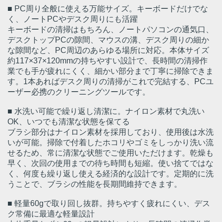
■ PC周り全般に使える万能サイズ。キーボードだけでな
く、ノートPCやデスク周りにも活躍
キーボードの清掃はもちろん、ノートパソコンの通気口、
デスクトップPCの隙間、マウスの溝、デスク周りの細か
な隙間など、PC周辺のあらゆる場所に対応。本体サイズ
約117×37×120mmの持ちやすい設計で、長時間の清掃作
業でも手が疲れにくく、細かい部分まで丁寧に掃除できま
す。1本あればデスク周りの清掃がこれで完結する、PCユ
ーザー必携のクリーニングツールです。
■ 水洗い可能で繰り返し清潔に。ナイロン素材で丸洗い
OK、いつでも清潔な状態を保てる
ブラシ部分はナイロン素材を採用しており、使用後は水洗
いが可能。掃除で付着したホコリやゴミをしっかり洗い流
せるため、常に清潔な状態でご使用いただけます。乾燥も
早く、次回の使用までの待ち時間も短縮。使い捨てではな
く、何度も繰り返し使える経済的な設計です。定期的に洗
うことで、ブラシの性能を長期間維持できます。
■ 軽量60gで取り回し抜群。持ちやすく疲れにくい、デス
ク常備に最適な軽量設計