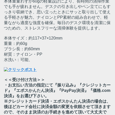
本体重量わずか60gの軽量設計により、長時間の清掃作業
でも手が疲れません。デスクの引き出しやペン立てにもす
っきり収納でき、思い立ったときにサッと取り出して使え
る手軽さが魅力。ナイロンとPP素材の組み合わせで、軽
量ながら適度な強度を確保。毎日のデスク環境を清潔に保
つための、ストレスフリーな清掃体験を提供します。
本体サイズ：約117×37×120mm
重量：約60g
ブラシ長：約60mm
材質：ナイロン・PP
水洗い：可能、
＜＜受け付け方法＞＞
・お支払い方法の指定にて『振り込み』『クレジットカー
ド』『エポスかんたん決済』『PayPay決済』『価格.com
決済』をお選び下さい。
※クレジットカード決済・エポスかんたん決済の場合は、
後ほどカード会社に決済金額の変更を依頼させて頂きます
ので、そのまま決済のお手続きを進めて頂いて大丈夫で