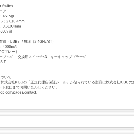
 Switch
ニア
45±5gF
：2.0±0.4mm
.6±0.4mm
000万回
線（USB） / 無線（2.4GHz/BT）
4000mAh
PCプレート
ーブル×1、交換用スイッチ×3、キーキャッププラー×1、
SS-P
について
株式会社KIBUの「正規代理店保証シール」が貼られている製品は株式会社KIBUの
ポート窓口までお問い合わせください。
ushop.com/pages/contact、