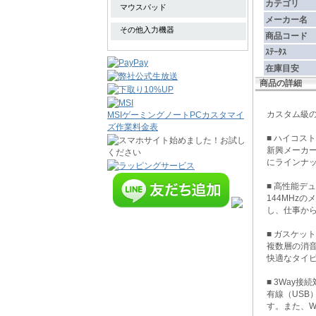
カテゴリ
マウスパッド
メーカー名
その他入力機器
商品コード
ｽﾃｰﾀｽ
在庫目安
商品の詳細
カスタム級
MSIゲーミングノートPCカスタマイ
ズ作業料金表
■ ハイコス
新興メーカー
にラインナ
■ 高性能デ
144MHz
し、仕事か
■ ガスケッ
複数層の消
快適なタイ
■ 3Way
有線（USB
す。また、W