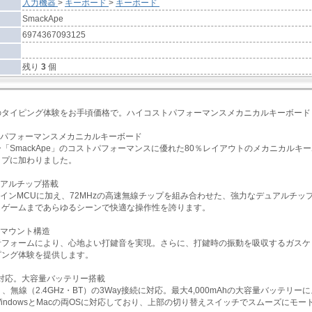
入力機器
>
キーボード
>
キーボード
SmackApe
6974367093125
残り
3
個
のタイピング体験をお手頃価格で。ハイコストパフォーマンスメカニカルキーボード
トパフォーマンスメカニカルキーボード
「SmackApe」のコストパフォーマンスに優れた80％レイアウトのメカニカルキーボ
ップに加わりました。
ュアルチップ搭載
のメインMCUに加え、72MHzの高速無線チップを組み合わせた、強力なデュアルチ
らゲームまであらゆるシーンで快適な操作性を誇ります。
トマウント構造
音フォームにより、心地よい打鍵音を実現。さらに、打鍵時の振動を吸収するガスケ
ピング体験を提供します。
接続対応。大容量バッテリー搭載
）、無線（2.4GHz・BT）の3Way接続に対応。最大4,000mAhの大容量バッテ
indowsとMacの両OSに対応しており、上部の切り替えスイッチでスムーズにモー