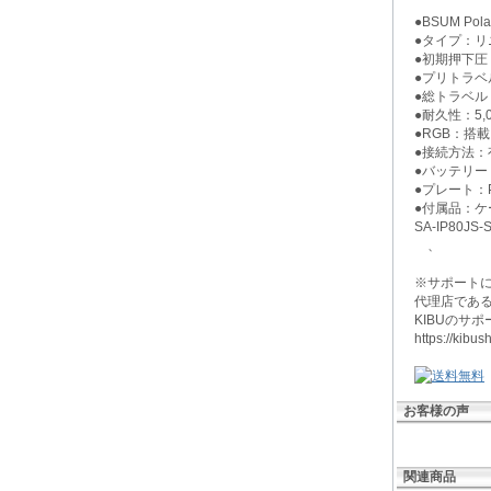
●BSUM Polar
●タイプ：リ
●初期押下圧：
●プリトラベル
●総トラベル：3
●耐久性：5,
●RGB：搭載
●接続方法：有
●バッテリー：
●プレート：
●付属品：ケ
SA-IP80JS-
、
※サポート
代理店である
KIBUのサ
https://kib
お客様の声
関連商品