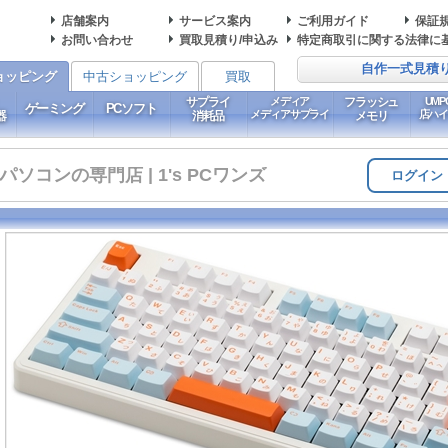
店舗案内
サービス案内
ご利用ガイド
保証
お問い合わせ
買取見積り/申込み
特定商取引に関する法律に
自作一式見積
ョッピング
中古ショッピング
買取
サプライ
メディア
フラッシュ
UM
ゲーミング
PCソフト
メディアサプライ
店ハ
器
消耗品
メモリ
コンの専門店 | 1's PCワンズ
ログイン