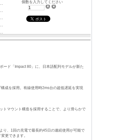
個数を入力してください
ード「Impact 80」に、日本語配列モデルが新た
ップ構成を採用。有線使用時2ms台の超低遅延を実現
ットマウント構造を採用することで、より滑らかで
リーにより、1回の充電で最長約45日の連続使用が可能で
ド変更できます。