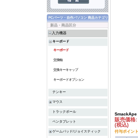
PCパーツ・自作パソコン 商品カテゴリ
新品・商品区分
入力機器
キーボード
キーボード
交換軸
交換キーキャップ
キーボードオプション
テンキー
マウス
トラックボール
SmackApe I
販売価格
ペンタブレット
(税込)
付与ポイント :
ゲームパッド/ジョイスティック