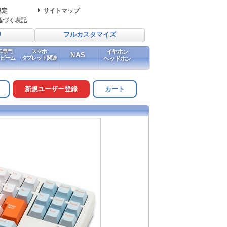
規定
サイトマップ
基づく表記
り
フルカスタマイズ
PC専門
スマホ
イヤホン
NAS
イビーム
タブレット関連
ヘッドホン
新規ユーザー登録
カート