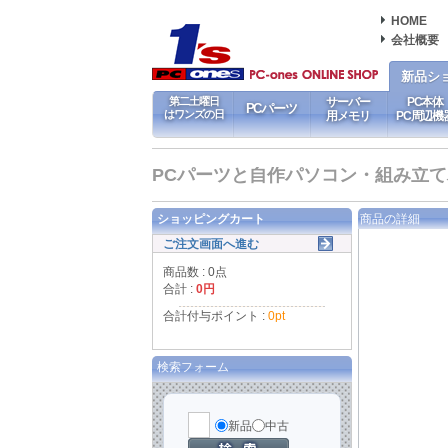
HOME
会社概要
新品シ
第二土曜日
サーバー
PC本体
PCパーツ
はワンズの日
用メモリ
PC周辺機
PCパーツと自作パソコン・組み立てパソ
ショッピングカート
商品の詳細
ご注文画面へ進む
商品数 : 0点
合計 :
0円
合計付与ポイント :
0pt
検索フォーム
新品
中古