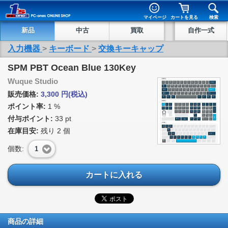
マイページ
カートを見る
検索
新品
中古
買取
自作一式
入力機器
>
キーボード
>
交換キーキャップ
SPM PBT Ocean Blue 130Key
Wuque Studio
販売価格:
3,300
円
(税込)
ポイント率:
1 %
付与ポイント:
33 pt
在庫目安:
残り
2
個
個数:
1
カートに入れる
商品の詳細