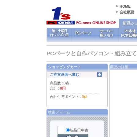
HOME
会社概要
新品シ
第二土曜日
サーバー
PC本体
PCパーツ
はワンズの日
用メモリ
PC周辺機
PCパーツと自作パソコン・組み立てパソ
ショッピングカート
商品の詳細
ご注文画面へ進む
商品数 : 0点
合計 :
0円
合計付与ポイント :
0pt
検索フォーム
新品
中古