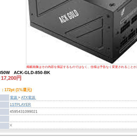
掲載画像はその内容を保証するものではなく、仕様は予告なく変更されることが
 850W ACK-GLD-850-BK
:
17,200
円
 172pt (1%還元)
電源
>
ATX電源
1STPLAYER
4595431099021