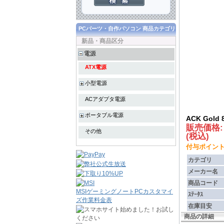
PCパーツ・自作パソコン 商品カテゴリ
新品・商品区分
電源
ATX電源
小型電源
ACアダプタ電源
ポータブル電源
ACK Gold
販売価格
その他
(税込)
付与ポイント :
カテゴリ
メーカー名
商品コード
MSIゲーミングノートPCカスタマイ
ｽﾃｰﾀｽ
ズ作業料金表
在庫目安
商品の詳細