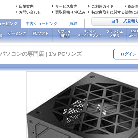
店舗案内
サービス案内
ご利用ガイド
保証
お問い合わせ
買取見積り/申込み
特定商取引に関する法律に
自作一式見積
ョッピング
中古ショッピング
買取
サプライ
メディア
フラッシュ
UM
ゲーミング
PCソフト
メディアサプライ
店ハ
器
消耗品
メモリ
コンの専門店 | 1's PCワンズ
ログイン