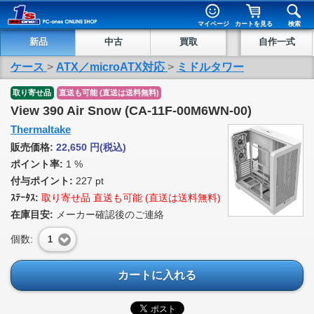
マイページ
カートを見る
検索
新品
中古
買取
自作一式
ケース
>
ATX／microATX対応
>
ミドルタワー
取り寄せ品
直送も可能 (直送は送料無料)
View 390 Air Snow (CA-11F-00M6WN-00)
Thermaltake
販売価格:
22,650
円
(税込)
ポイント率:
1 %
付与ポイント:
227 pt
ｽﾃｰﾀｽ:
取り寄せ品 直送も可能 (直送は送料無料)
在庫目安:
メーカー確認後のご連絡
個数:
1
カートに入れる