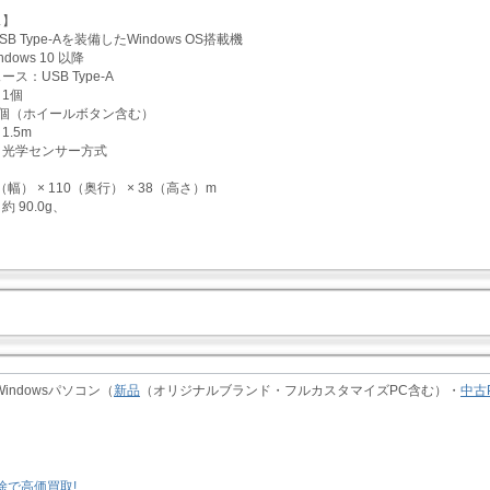
ス】
B Type-Aを装備したWindows OS搭載機
dows 10 以降
ス：USB Type-A
1個
3個（ホイールボタン含む）
.5m
：光学センサー方式
（幅） × 110（奥行） × 38（高さ）m
約 90.0g、
indowsパソコン（
新品
（オリジナルブランド・フルカスタマイズPC含む）・
中古