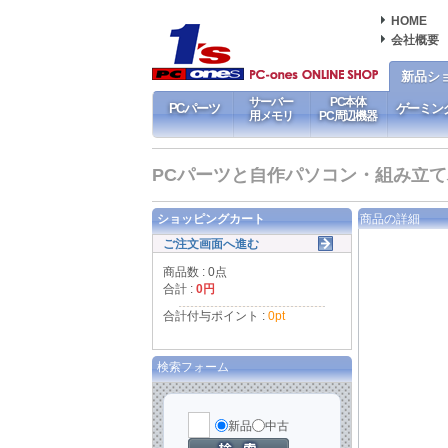
HOME
会社概要
新品シ
サーバー
PC本体
PCパーツ
ゲーミン
用メモリ
PC周辺機器
PCパーツと自作パソコン・組み立てパソ
ショッピングカート
商品の詳細
ご注文画面へ進む
商品数 : 0点
合計 :
0円
合計付与ポイント :
0pt
検索フォーム
新品
中古