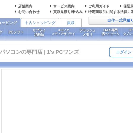
店舗案内
サービス案内
ご利用ガイド
保証
お問い合わせ
買取見積り/申込み
特定商取引に関する法律に
自作一式見積
ョッピング
中古ショッピング
買取
サプライ
メディア
フラッシュ
UMPC専門
ス
グ
PCソフト
メディアサプライ
店ハイビーム
タブレ
消耗品
メモリ
コンの専門店 | 1's PCワンズ
ログイン