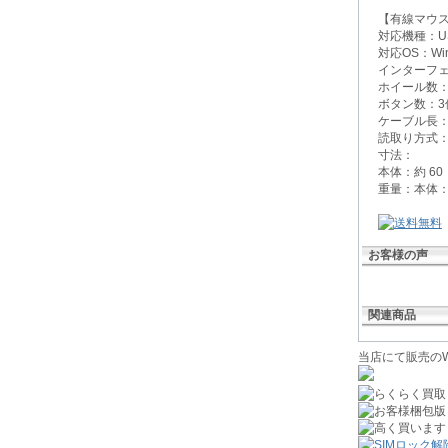
【有線マウ
対応機種：US
対応OS：Win
インターフェー
ホイール数：
ボタン数：
ケーブル長：1
読取り方式
寸法：
本体：約 60
重量：本体：
お客様の声
関連商品
当店にて販売のW