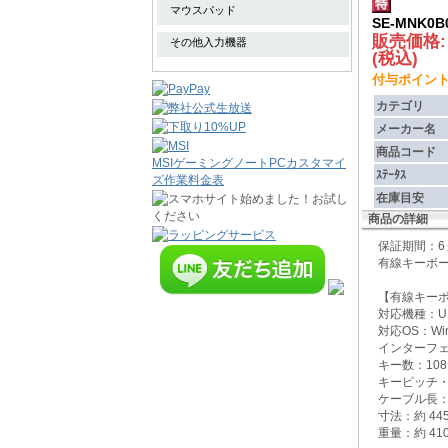
マウスパッド
SE-MNK
販売価格
その他入力機器
(税込)
付与ポイント :
カテゴリ
メーカー名
商品コード
MSIゲーミングノートPCカスタマイ
ｽﾃｰﾀｽ
ズ作業料金表
在庫目安
商品の詳細
保証期間：
有線キーボ
【有線キー
対応機種：US
対応OS：Win
インターフェー
キー数：10
キーピッチ・
ケーブル長：1
寸法：約 44
重量：約 410