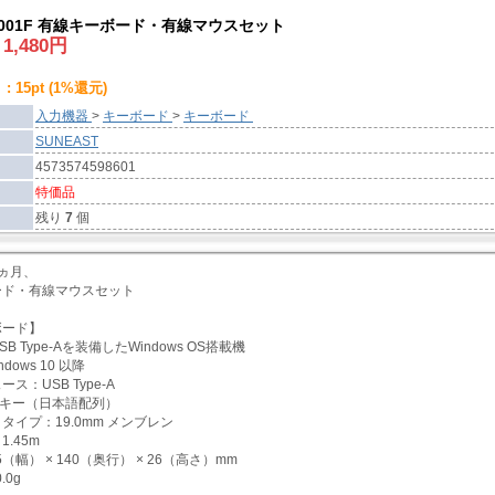
0B001F 有線キーボード・有線マウスセット
:
1,480
円
 15pt (1%還元)
入力機器
>
キーボード
>
キーボード
SUNEAST
4573574598601
特価品
残り
7
個
6ヵ月、
ード・有線マウスセット
ボード】
B Type-Aを装備したWindows OS搭載機
dows 10 以降
ス：USB Type-A
8キー（日本語配列）
タイプ：19.0mm メンブレン
.45m
5（幅） × 140（奥行） × 26（高さ）mm
.0g