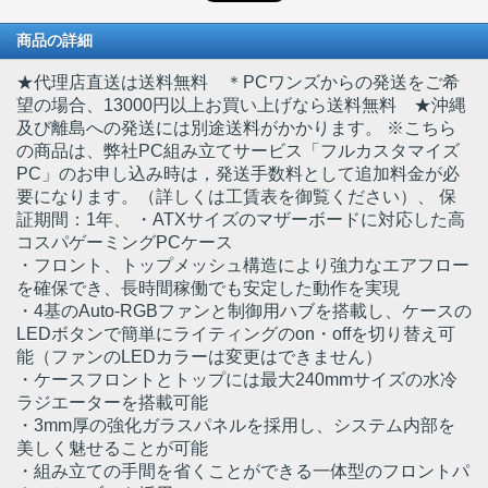
商品の詳細
★代理店直送は送料無料 ＊PCワンズからの発送をご希
望の場合、13000円以上お買い上げなら送料無料 ★沖縄
及び離島への発送には別途送料がかかります。 ※こちら
の商品は、弊社PC組み立てサービス「フルカスタマイズ
PC」のお申し込み時は，発送手数料として追加料金が必
要になります。（詳しくは工賃表を御覧ください）
、 保
証期間：1年、 ・ATXサイズのマザーボードに対応した高
コスパゲーミングPCケース
・フロント、トップメッシュ構造により強力なエアフロー
を確保でき、長時間稼働でも安定した動作を実現
・4基のAuto-RGBファンと制御用ハブを搭載し、ケースの
LEDボタンで簡単にライティングのon・offを切り替え可
能（ファンのLEDカラーは変更はできません）
・ケースフロントとトップには最大240mmサイズの水冷
ラジエーターを搭載可能
・3mm厚の強化ガラスパネルを採用し、システム内部を
美しく魅せることが可能
・組み立ての手間を省くことができる一体型のフロントパ