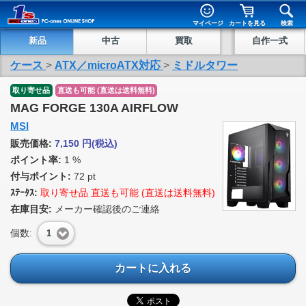
マイページ
カートを見る
検索
新品
中古
買取
自作一式
ケース
>
ATX／microATX対応
>
ミドルタワー
取り寄せ品
直送も可能 (直送は送料無料)
MAG FORGE 130A AIRFLOW
MSI
販売価格:
7,150
円
(税込)
ポイント率:
1 %
付与ポイント:
72 pt
ｽﾃｰﾀｽ:
取り寄せ品 直送も可能 (直送は送料無料)
在庫目安:
メーカー確認後のご連絡
個数:
1
カートに入れる