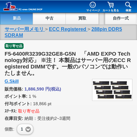
マイページ
カートを見る
検索
新品
中古
買取
自作一式
サーバー用メモリ
>
ECC Registered
>
288pin DDR5
SDRAM
取り寄せ品
F5-6400R3239G32GE8-G5N 「AMD EXPO Tech
nology対応」 ※注！ 本製品はサーバー用のECC R
egistered DIMMです。一般のパソコンでは動作い
たしません。
G.Skill
販売価格:
1,886,590
円
(税込)
ポイント率:
1 %
付与ポイント:
18,866 pt
ｽﾃｰﾀｽ:
取り寄せ品
在庫目安:
納期：受注後約2~3週間
個数:
1