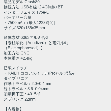
製品モデル:Crush80
接続方法:USB有線+2.4G無線+BT
インターフェイス:Type-C
バッテリー容量:
・7500mAh（最大1223時間）
サイズ:320x135x35mm
筐体素材:6063アルミ合金
【陽極酸化（Anodized）と電気泳動
（Electrophoresed）】
加工方法:CNC
本体重さ:≈2.4kg
搭載スイッチ:
・KAILH ココアスイッチ(Pro)○ルブ済み
タイプ:リニア
作動トラベル：2.0±0.4mm
総トラベル：3.6±0.04mm
初期押下圧：40±5gf
スプリング:22mm
【内容物】