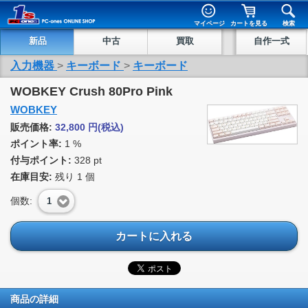
マイページ
カートを見る
検索
新品
中古
買取
自作一式
入力機器
>
キーボード
>
キーボード
WOBKEY Crush 80Pro Pink
WOBKEY
販売価格:
32,800
円
(税込)
ポイント率:
1 %
付与ポイント:
328 pt
在庫目安:
残り
1
個
個数:
1
カートに入れる
商品の詳細