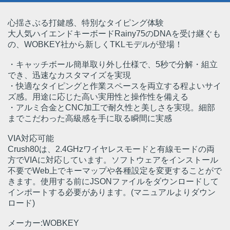
心揺さぶる打鍵感、特別なタイピング体験
大人気ハイエンドキーボードRainy75のDNAを受け継ぐも
の、WOBKEY社から新しくTKLモデルが登場！
・キャッチボール簡単取り外し仕様で、5秒で分解・組立
でき、迅速なカスタマイズを実現
・快適なタイピングと作業スペースを両立する程よいサイ
ズ感。用途に応じた高い実用性と操作性を備える
・アルミ合金とCNC加工で耐久性と美しさを実現。細部
までこだわった高級感を手に取る瞬間に実感
VIA対応可能
Crush80は、2.4GHzワイヤレスモードと有線モードの両
方でVIAに対応しています。ソフトウェアをインストール
不要でWeb上でキーマップや各種設定を変更することがで
きます。使用する前にJSONファイルをダウンロードして
インポートする必要があります。(マニュアルよりダウン
ロード)
メーカー:WOBKEY