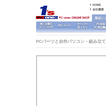
HOME
会社概要
新品シ
第二土曜日
サーバー
PC本体
PCパーツ
はワンズの日
用メモリ
PC周辺機
PCパーツと自作パソコン・組み立てパソ