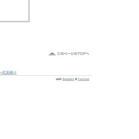
一式見積り
@s7 v v4.0.1
with
Spookies
&
Functure