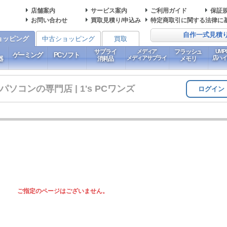
店舗案内
サービス案内
ご利用ガイド
保証
お問い合わせ
買取見積り/申込み
特定商取引に関する法律に
自作一式見積
ョッピング
中古ショッピング
買取
サプライ
メディア
フラッシュ
UM
ゲーミング
PCソフト
メディアサプライ
店ハ
器
消耗品
メモリ
コンの専門店 | 1's PCワンズ
ログイン
ご指定のページはございません。