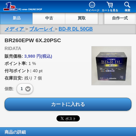
マイページ
カートを見る
検索
新品
中古
買取
自作一式
メディア
>
ブルーレイ
>
BD-R DL 50GB
BR260EPW 6X.20PSC
RIDATA
販売価格:
3,980
円
(税込)
ポイント率:
1 %
付与ポイント:
40 pt
在庫目安:
残り
7
個
個数:
1
カートに入れる
商品の詳細