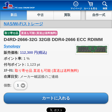
マイページ
カートを見る
検索
新品
中古
買取
自作一式
NAS/Wi-Fiストレージ
取り寄せ品
直送も可能 (直送は送料無料)
D4RD-2666-32G 32GB DDR4-2666 ECC RDIMM
Synology
販売価格:
112,300
円
(税込)
ポイント率:
1 %
付与ポイント:
1,123 pt
ｽﾃｰﾀｽ:
取り寄せ品 直送も可能 (直送は送料無料)
在庫目安:
メーカー確認後のご連絡
個数:
1
カートに入れる