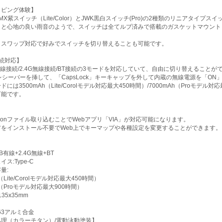
イピング体験】
はHMX紫スイッチ（Lite/Color）とJWK黒白スイッチ(Pro)の2種類のリニアタ
」と心地の良い雨音のようで、スイッチは全てルブ済みで搭載のガスケットマウント
トスワップ対応で好みでスイッチを切り替えることも可能です。
続対応】
5は有線接続/2.4G無線接続/BT接続の3モードを対応していて、自由に切り替えることが
Gレシーバーを挿して、「CapsLock」キーキャップを外して内蔵の無線電源を「O
には3500mAh（Lite/Corolモデル対応最大450時間）/7000mAh（Proモ
可能です。
は.jsonファイル取り込むことでWebアプリ「VIA」が対応可能になります。
アをインストール不要でWeb上でキーマップや各種設定を変更することができます。
B有線+2.4G無線+BT
ス:Type-C
量:
（Lite/Corolモデル対応最大450時間）
h（Proモデル対応最大900時間）
135x35mm
63アルミ合金
理（カラーチタン）/電動泳動塗装】