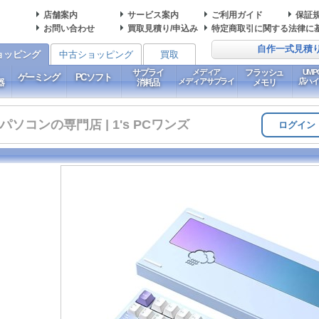
店舗案内
サービス案内
ご利用ガイド
保証
お問い合わせ
買取見積り/申込み
特定商取引に関する法律に
自作一式見積
ョッピング
中古ショッピング
買取
サプライ
メディア
フラッシュ
UM
ゲーミング
PCソフト
メディアサプライ
店ハ
器
消耗品
メモリ
コンの専門店 | 1's PCワンズ
ログイン