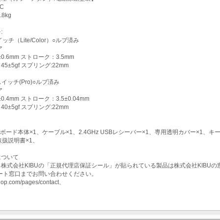
C
8kg
:
ッチ（Lite/Color）○ルブ済み
ア
±0.6mm ストローク：3.5mm
5±5gf スプリング:22mm
イッチ(Pro)○ルブ済み
ア
0.4mm ストローク：3.5±0.04mm
0±5gf スプリング:22mm
キーボード本体×1、ケーブル×1、2.4GHz USBレシーバー×1、専用透明カバー×1
取扱説明書×1、
について
株式会社KIBUの「正規代理店保証シール」が貼られている製品は株式会社KIBUの
ポート窓口までお問い合わせください。
ushop.com/pages/contact、