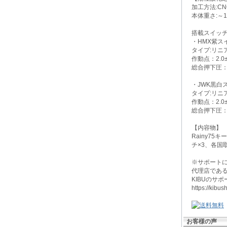
加工方法:CN
本体重さ:～1.
搭載スイッチ
・HMX紫スイ
タイプ:リニ
作動点：2.0
総合押下圧：4
・JWK黒白ス
タイプ:リニ
作動点：2.0±
総合押下圧：4
【内容物】
Rainy75
チ×3、各国
※サポート
代理店である
KIBUのサ
https://kib
お客様の声