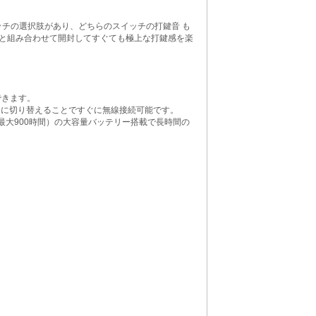
イプスイッチの選択肢があり、どちらのスイッチの打鍵音 も
と組み合わせて開封してすぐても極上な打鍵感を楽
できます。
N」に切り替えることですぐに無線接続可能です。
デル対応最大900時間）の大容量バッテリー搭載で長時間の