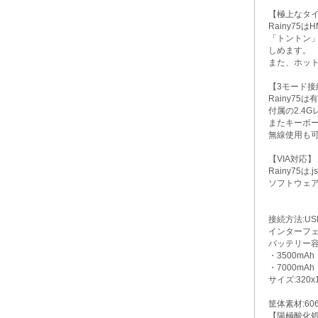
【極上なタ
Rainy75
「トントン
しめます。
また、ホッ
【3モード接
Rainy7
付属の2.4
またキーボード
無線使用も
【VIA対応】
Rainy75
ソフトウェ
接続方法:US
インターフェイ
バッテリー容
・3500mAh
・7000mA
サイズ:320x
筐体素材:60
【陽極酸化処