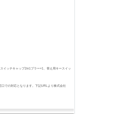
、キースイッチキャップ2in1プラー×1、替え用キースイッ
窓口での対応となります。下記URLより株式会社