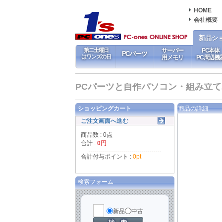
HOME
会社概要
新品シ
第二土曜日
サーバー
PC本体
PCパーツ
はワンズの日
用メモリ
PC周辺機
PCパーツと自作パソコン・組み立てパソ
ショッピングカート
商品の詳細
ご注文画面へ進む
商品数 : 0点
合計 :
0円
合計付与ポイント :
0pt
検索フォーム
新品
中古