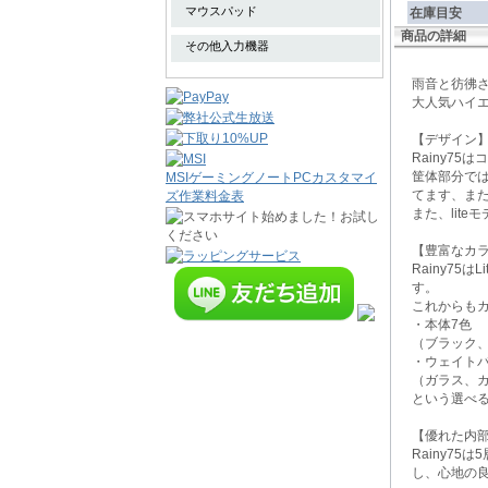
マウスパッド
在庫目安
商品の詳細
その他入力機器
雨音と彷彿
大人気ハイエン
【デザイン
Rainy7
筐体部分で
MSIゲーミングノートPCカスタマイ
てます、ま
ズ作業料金表
また、lit
【豊富なカ
Rainy75
す。
これからも
・本体7色
（ブラック
・ウェイトバ
（ガラス、
という選べ
【優れた内
Rainy7
し、心地の