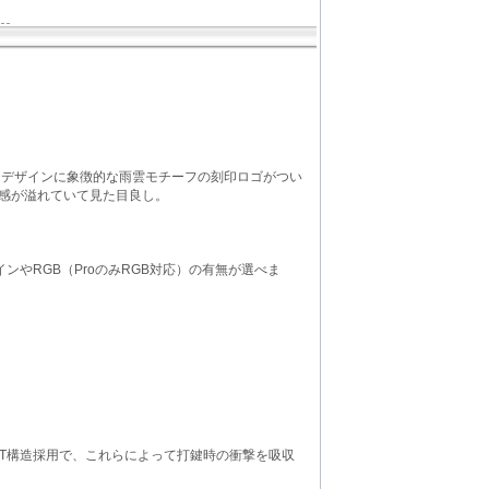
なデザインに象徴的な雨雲モチーフの刻印ロゴがつい
感が溢れていて見た目良し。
デザインやRGB（ProのみRGB対応）の有無が選べま
SKET構造採用で、これらによって打鍵時の衝撃を吸収