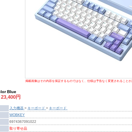
掲載画像はその内容を保証するものではなく、仕様は予告なく変更されることが
lor Blue
:
23,400
円
入力機器
>
キーボード
>
キーボード
WOBKEY
6974367091022
取り寄せ品