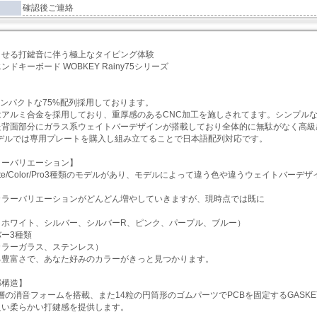
確認後ご連絡
させる打鍵音に伴う極上なタイピング体験
ドキーボード WOBKEY Rainy75シリーズ
】
5はコンパクトな75%配列採用しております。
はアルミ合金を採用しており、重厚感のあるCNC加工を施しされてます。シンプル
た背面部分にガラス系ウェイトバーデザインが搭載しており全体的に無駄がなく高級
eモデルでは専用プレートを購入し組み立てることで日本語配列対応です。
ラーバリエーション】
はLite/Color/Pro3種類のモデルがあり、モデルによって違う色や違うウェイトバー
カラーバリエーションがどんどん増やしていきますが、現時点では既に
、ホワイト、シルバー、シルバーR、ピンク、パープル、ブルー）
ー3種類
カラーガラス、ステンレス）
る豊富さで、あなた好みのカラーがきっと見つかります。
部構造】
5は5層の消音フォームを搭載、また14粒の円筒形のゴムパーツでPCBを固定するGA
良い柔らかい打鍵感を提供します。