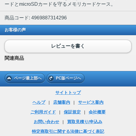
ードとmicroSDカードを守るメモリカードケース。
商品コード: 4969887314296
お客様の声
レビューを書く
関連商品
ページ最上部へ
PC版ページへ
サイトトップ
ヘルプ
|
店舗案内
|
サービス案内
ご利用ガイド
|
保証規定
|
会社概要
お問い合わせ
|
買取見積り/申込み
特定商取引に関する法律に基づく表記