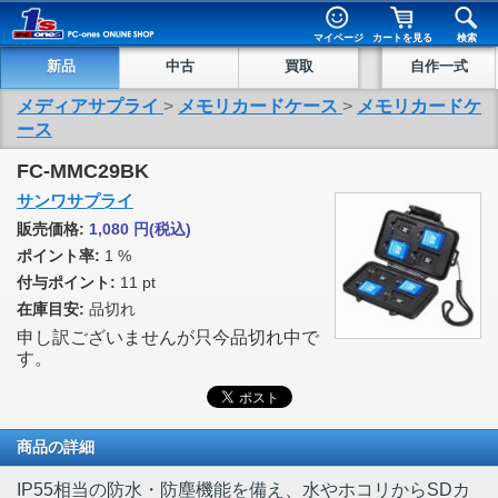
マイページ
カートを見る
検索
新品
中古
買取
自作一式
メディアサプライ
>
メモリカードケース
>
メモリカードケ
ース
FC-MMC29BK
サンワサプライ
販売価格:
1,080
円
(税込)
ポイント率:
1 %
付与ポイント:
11 pt
在庫目安:
品切れ
申し訳ございませんが只今品切れ中で
す。
商品の詳細
IP55相当の防水・防塵機能を備え、水やホコリからSDカ