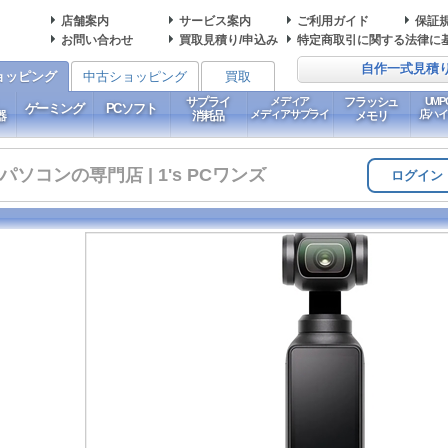
店舗案内
サービス案内
ご利用ガイド
保証
お問い合わせ
買取見積り/申込み
特定商取引に関する法律に
自作一式見積
ョッピング
中古ショッピング
買取
サプライ
メディア
フラッシュ
UM
ゲーミング
PCソフト
メディアサプライ
店ハ
器
消耗品
メモリ
コンの専門店 | 1's PCワンズ
ログイン