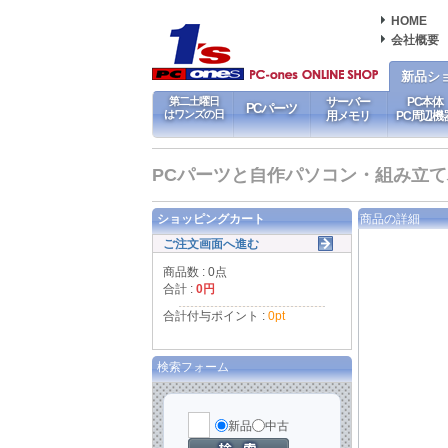
HOME
会社概要
新品シ
第二土曜日
サーバー
PC本体
PCパーツ
はワンズの日
用メモリ
PC周辺機
PCパーツと自作パソコン・組み立てパソ
ショッピングカート
商品の詳細
ご注文画面へ進む
商品数 : 0点
合計 :
0円
合計付与ポイント :
0pt
検索フォーム
新品
中古