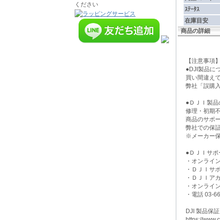
ｽﾃｰﾀｽ
在庫目安
商品の詳細
【注意事
●DJI製品
買い間違え
弊社「誤購
●ＤＪＩ製品
修理・初期
商品のサポ
弊社での保
※メーカー
●ＤＪＩサポ
・オンライ
・ＤＪＩサ
・ＤＪＩア
・オンライ
・電話 03-663
DJI 製品保
https://www.cf