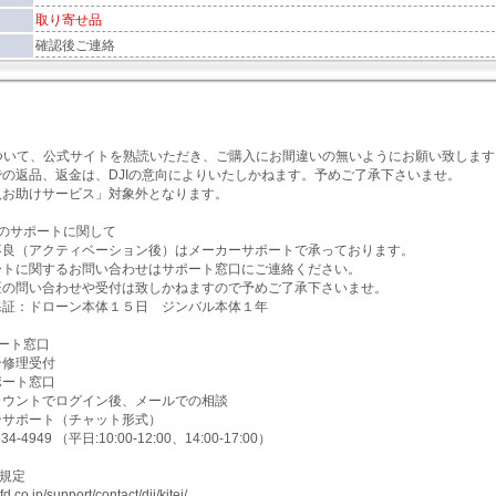
取り寄せ品
確認後ご連絡
項】
について、公式サイトを熟読いただき、ご購入にお間違いの無いようにお願い致します
での返品、返金は、DJIの意向によりいたしかねます。予めご了承下さいませ。
入お助けサービス」対象外となります。
のサポートに関して
不良（アクティベーション後）はメーカーサポートで承っております。
ートに関するお問い合わせはサポート窓口にご連絡ください。
証の問い合わせや受付は致しかねますので予めご了承下さいませ。
保証：ドローン本体１５日 ジンバル本体１年
ート窓口
ン修理受付
ポート窓口
カウントでログイン後、メールでの相談
ンサポート（チャット形式）
4-4949 （平日:10:00-12:00、14:00-17:00）
証規定
d.co.jp/support/contact/dji/kitei/