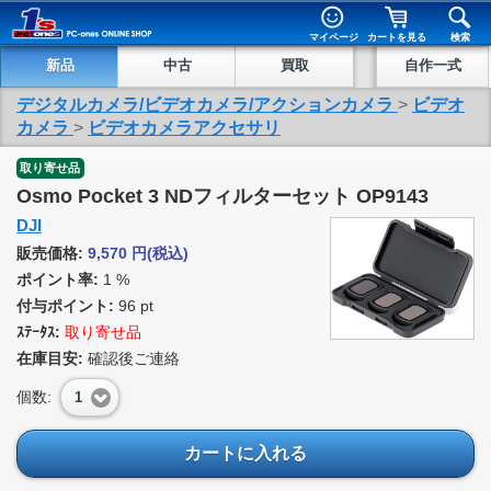
マイページ
カートを見る
検索
新品
中古
買取
自作一式
デジタルカメラ/ビデオカメラ/アクションカメラ
>
ビデオ
カメラ
>
ビデオカメラアクセサリ
取り寄せ品
Osmo Pocket 3 NDフィルターセット OP9143
DJI
販売価格:
9,570
円
(税込)
ポイント率:
1 %
付与ポイント:
96 pt
ｽﾃｰﾀｽ:
取り寄せ品
在庫目安:
確認後ご連絡
個数:
1
カートに入れる