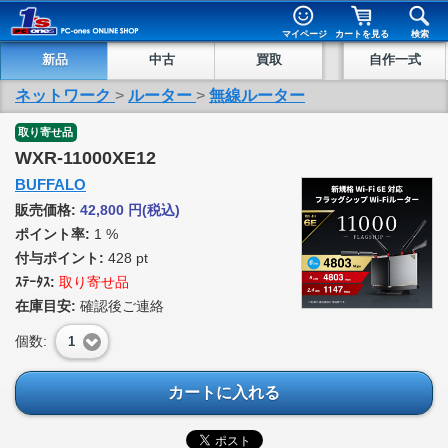
マイページ
カートを見る
検索
新品
中古
買取
自作一式
ネットワーク
>
ルーター
>
無線ルーター
取り寄せ品
WXR-11000XE12
BUFFALO
販売価格:
42,800
円
(税込)
ポイント率:
1 %
付与ポイント:
428 pt
ｽﾃｰﾀｽ:
取り寄せ品
在庫目安:
確認後ご連絡
個数:
1
カートに入れる