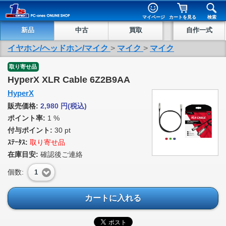
マイページ
カートを見る
検索
新品
中古
買取
自作一式
イヤホン/ヘッドホン/マイク
>
マイク
>
マイク
取り寄せ品
HyperX XLR Cable 6Z2B9AA
HyperX
販売価格:
2,980
円
(税込)
ポイント率:
1 %
付与ポイント:
30 pt
ｽﾃｰﾀｽ:
取り寄せ品
在庫目安:
確認後ご連絡
個数:
1
カートに入れる