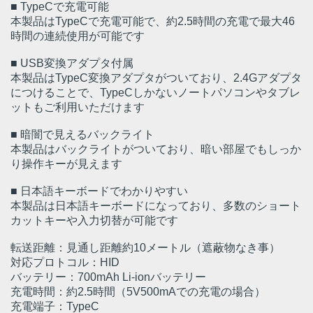
■ TypeCで充電可能
本製品はTypeCで充電可能で、約2.5時間の充電で最大46
時間の連続使用が可能です
■ USB変換アダプタ付属
本製品はTypeC変換アダプタがついており、2.4Gアダプタ
につけることで、TypeCしかないノートパソコンやタブレ
ットもご利用いただけます
■ 暗闇で見えるバックライト
本製品はバックライトがついており、暗い部屋でもしっか
り操作キーが見えます
■ 日本語キーボードでわかりやすい
本製品は日本語キーボードになっており、多数のショート
カットキーや入力切替が可能です
転送距離：見通し距離約10メートル（遮蔽物なき事）
対応プロトコル：HID
バッテリー：700mAh Li-ionバッテリー
充電時間：約2.5時間（5V500mAでの充電の場合）
充電端子：TypeC