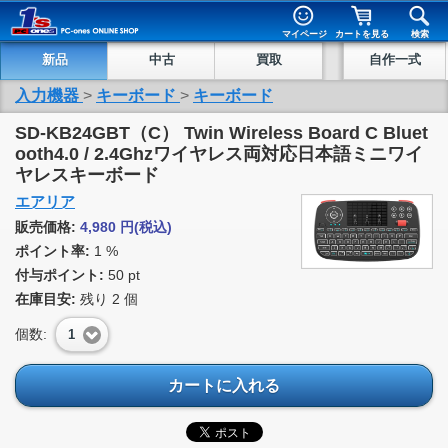
マイページ
カートを見る
検索
新品
中古
買取
自作一式
入力機器
>
キーボード
>
キーボード
SD-KB24GBT（C） Twin Wireless Board C Bluet
ooth4.0 / 2.4Ghzワイヤレス両対応日本語ミニワイ
ヤレスキーボード
エアリア
販売価格:
4,980
円
(税込)
ポイント率:
1 %
付与ポイント:
50 pt
在庫目安:
残り
2
個
個数:
1
カートに入れる