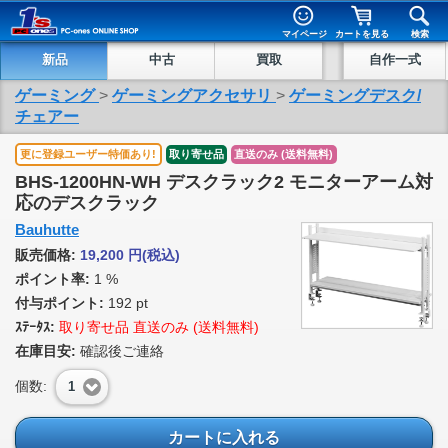
マイページ
カートを見る
検索
新品
中古
買取
自作一式
ゲーミング
>
ゲーミングアクセサリ
>
ゲーミングデスク/
チェアー
更に登録ユーザー特価あり!
取り寄せ品
直送のみ (送料無料)
BHS-1200HN-WH デスクラック2 モニターアーム対
応のデスクラック
Bauhutte
販売価格:
19,200
円
(税込)
ポイント率:
1 %
付与ポイント:
192 pt
ｽﾃｰﾀｽ:
取り寄せ品 直送のみ (送料無料)
在庫目安:
確認後ご連絡
個数:
1
カートに入れる