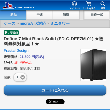
マイページ
カートを見る
検索
新品
中古
買取
自作一式
ケース
>
microATX対応
>
ミニタワー
取り寄せ品
Define 7 Mini Black Solid (FD-C-DEF7M-01) ★送
料無料対象品！★
Fractal Design
販売価格:
21,800
円
(税込)
ｽﾃｰﾀｽ:
取り寄せ品
在庫目安:
確認後ご連絡
個数:
1
カートに入れる