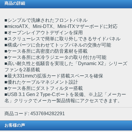
商品の詳細
■シンプルで洗練されたフロントパネル
■microATX、Mini-DTX、Mini-ITXマザーボードに対応
■オープンレイアウトデザインを採用
■スクリューレスで簡単に取り外しできるサイドパネル
■構成パーツに合わせてトップパネルの交換が可能
■ケース各所に高密度の防音素材を搭載
■ケース各所に水冷ラジエータの取り付けが可能
■高い耐久性と低騒音を実現した「Dynamic X2」シリーズ
ファンを2基搭載
■最大331mmの拡張カード搭載スペースを確保
■優れたケーブルマネジメント設計
■ケース各所にダストフィルター搭載
■USB 3.1 Gen 2 Type-Cポートを装備、※上記「メーカー
名」クリックでメーカー製品情報にアクセスできます。
商品コード: 4537694282291
お客様の声