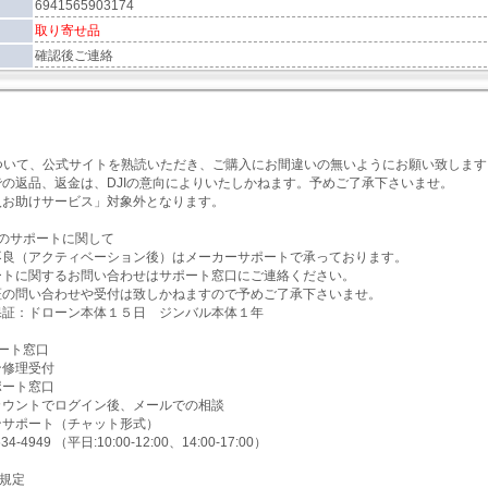
6941565903174
取り寄せ品
確認後ご連絡
項】
について、公式サイトを熟読いただき、ご購入にお間違いの無いようにお願い致します
での返品、返金は、DJIの意向によりいたしかねます。予めご了承下さいませ。
入お助けサービス」対象外となります。
のサポートに関して
不良（アクティベーション後）はメーカーサポートで承っております。
ートに関するお問い合わせはサポート窓口にご連絡ください。
証の問い合わせや受付は致しかねますので予めご了承下さいませ。
保証：ドローン本体１５日 ジンバル本体１年
ート窓口
ン修理受付
ポート窓口
カウントでログイン後、メールでの相談
ンサポート（チャット形式）
4-4949 （平日:10:00-12:00、14:00-17:00）
証規定