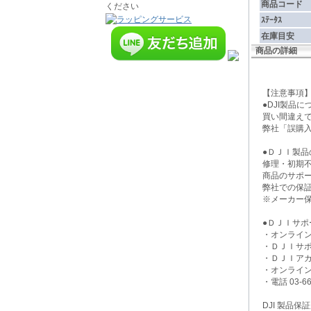
商品コード
ｽﾃｰﾀｽ
在庫目安
商品の詳細
【注意事
●DJI製品
買い間違え
弊社「誤購
●ＤＪＩ製品
修理・初期
商品のサポ
弊社での保
※メーカー
●ＤＪＩサポ
・オンライ
・ＤＪＩサ
・ＤＪＩア
・オンライ
・電話 03-663
DJI 製品保