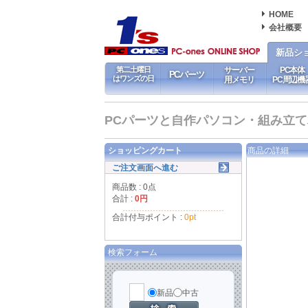
HOME
会社概要
新品シ
第二土曜日
サーバー
PC本体
PCパーツ
はワンズの日
用メモリ
PC周辺機
PCパーツと自作パソコン・組み立てパソ
ショッピングカート
商品の詳細
ご注文画面へ進む
商品数 : 0点
合計 :
0円
合計付与ポイント :
0pt
検索フォーム
新品
中古