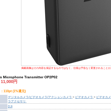
掲載画像はその内容を保証するものではなく、仕様は予告なく変更されることが
ss Microphone Transmitter OP2P02
:
11,000
円
 110pt (1%還元)
デジタルカメラ/ビデオカメラ/アクションカメラ
>
ビデオカメラ
>
ビデオカメ
ラアクセサリ
DJI