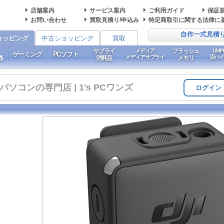
店舗案内
サービス案内
ご利用ガイド
保証
お問い合わせ
買取見積り/申込み
特定商取引に関する法律に
自作一式見積
ョッピング
中古ショッピング
買取
サプライ
メディア
フラッシュ
UM
ゲーミング
PCソフト
メディアサプライ
店ハ
器
消耗品
メモリ
コンの専門店 | 1's PCワンズ
ログイン