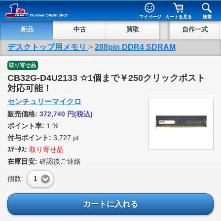
マイページ
カートを見る
検索
新品
中古
買取
自作一式
デスクトップ用メモリ
>
288pin DDR4 SDRAM
取り寄せ品
CB32G-D4U2133 ☆1個まで￥250クリックポスト
対応可能！
センチュリーマイクロ
販売価格:
372,740
円
(税込)
ポイント率:
1 %
付与ポイント:
3,727 pt
ｽﾃｰﾀｽ:
取り寄せ品
在庫目安:
確認後ご連絡
個数:
1
カートに入れる