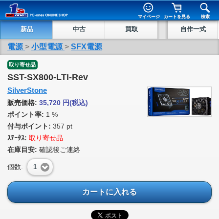
マイページ
カートを見る
検索
新品
中古
買取
自作一式
電源
>
小型電源
>
SFX電源
取り寄せ品
SST-SX800-LTI-Rev
SilverStone
販売価格:
35,720
円
(税込)
ポイント率:
1 %
付与ポイント:
357 pt
ｽﾃｰﾀｽ:
取り寄せ品
在庫目安:
確認後ご連絡
個数:
1
カートに入れる