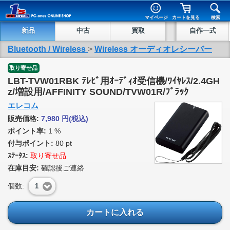
マイページ
カートを見る
検索
新品
中古
買取
自作一式
Bluetooth / Wireless
>
Wireless オーディオレシーバー
取り寄せ品
LBT-TVW01RBK ﾃﾚﾋﾞ用ｵｰﾃﾞｨｵ受信機/ﾜｲﾔﾚｽ/2.4GH
z/増設用/AFFINITY SOUND/TVW01R/ﾌﾞﾗｯｸ
エレコム
販売価格:
7,980
円
(税込)
ポイント率:
1 %
付与ポイント:
80 pt
ｽﾃｰﾀｽ:
取り寄せ品
在庫目安:
確認後ご連絡
個数:
1
カートに入れる